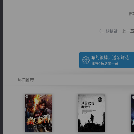
推
上一
（← 快捷键
逐浪小说
写的很棒，送朵鲜花！
我有
0
朵送出一朵
热门推荐