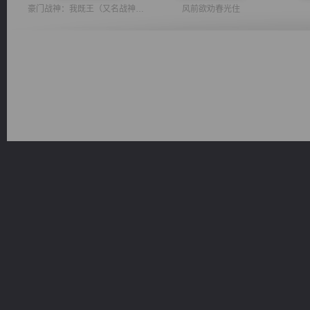
豪门战神：我既王（又名战神归来不败神婿修罗战神）
风前欲劝春光住
桃运无双：我的极品老婆
无敌从不死开始
诸仙天下
绝世狂尊