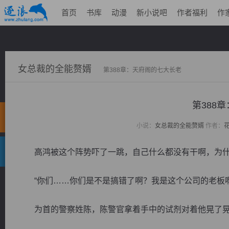
首页
书库
动漫
新小说吧
作者福利
作
女总裁的全能赘婿
第388章：天府阁的七大长老
第388
小说：
女总裁的全能赘婿
作者：
高鸿被这个阵势吓了一跳，自己什么都没有干啊，为什
“你们……你们是不是搞错了啊？我是这个公司的老板啊
为首的警察姓陈，陈警官拿着手中的试剂对着他晃了晃，然