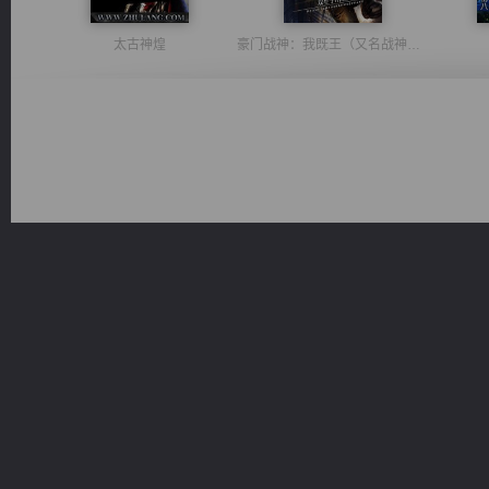
太古神煌
豪门战神：我既王（又名战神归来不败神婿修罗战神）
维和先锋
佣兵王
军魂永铸
无敌从不死开始