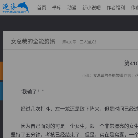
首页
书库
动漫
新小说吧
作者福利
作
女总裁的全能赘婿
第410章：三人通关！
第4
小说：
女总裁的全能赘婿
作者：
“我输了！”
经过几次打斗，左一龙还是败下阵来，但是时间已经过
因为自己面对的可是一个女生，跟一个非常漂亮的女生
坚持了五分钟，考核已经结束了，但是，实在是窝囊，一个大