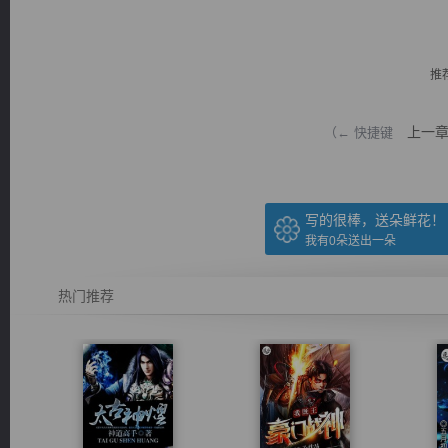
推
上一
（← 快捷键
逐浪小说
写的很棒，送朵鲜花！
我有
0
朵送出一朵
热门推荐