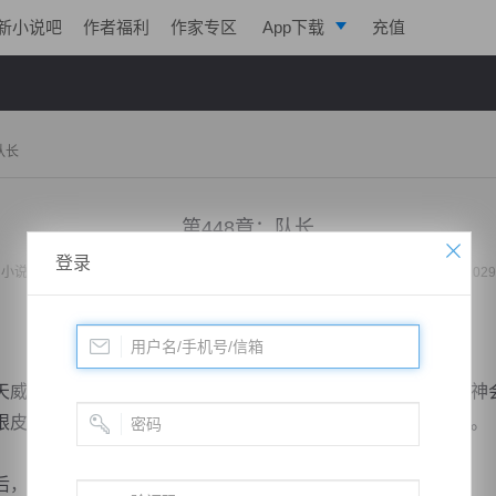
新小说吧
作者福利
作家专区
App下载
充值
逐浪小说
写作助手
队长
第448章：队长
登录
小说：
女总裁的全能赘婿
作者：
花朝月夜
更新时间：2020-05-24 23:29 字数：2029
威，然后对面坐着血神还有唐一凡，毕竟他们两个人都是众神
眼皮子底下徘徊了这么多年，对于众神会差不多有一定了解了。
然后摇了摇头对着天威说道：“到目前为止还...