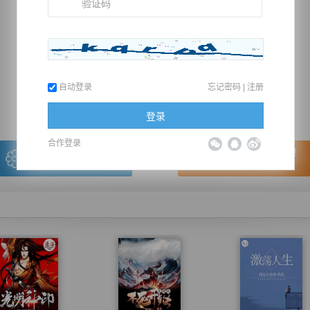
推荐在手机上阅读本书
自动登录
忘记密码
|
注册
上一章
回目录
下一章
（← 快捷键
快捷键→）
登录
合作登录
写的很棒，送朵鲜花！
看的很爽，我要点赞！
我有
0
朵送出一朵
赞20逐浪币再看下一章