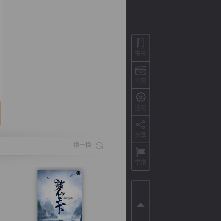
书签
打赏
送花
分享
背
字
宽
滚
换一换
举报