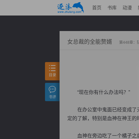
首页
书库
动漫
女总裁的全能赘婿
第448章：
目录
“现在你有什么办法吗？”
书评
在办公室中鬼面已经变成了天
定的了解，特别是血神在神王的
血神在旁边吃了一个橘子之后，