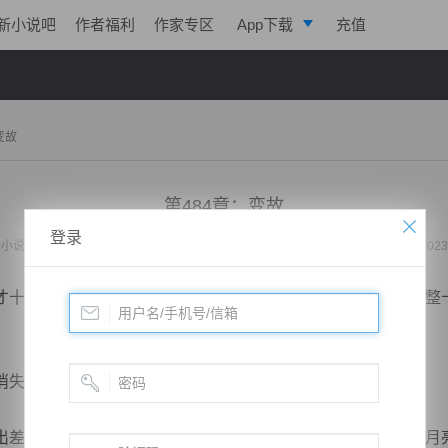
新小说吧
作者福利
作家专区
App下载
充值
逐浪小说
写作助手
变故
第484章：变故
登录
小说：
女总裁的全能赘婿
作者：
花朝月夜
更新时间：2020-06-11 23:08 字数：2023
十四天，说时间长，也真的是很长，每天二十四个小时，整整
失了两个星期了。
差在外，两个人坐在酒店的露天仰天上，今天的星星很亮，月