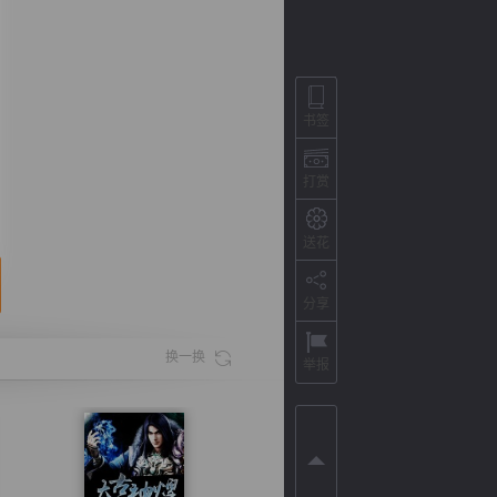
书签
打赏
送花
分享
背
字
宽
滚
换一换
举报