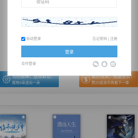
推荐在手机上阅读本书
自动登录
忘记密码
|
注册
上一章
回目录
下一章
（← 快捷键
快捷键→）
登录
合作登录
写的很棒，送朵鲜花！
看的很爽，我要点赞！
我有
0
朵送出一朵
赞20逐浪币再看下一章