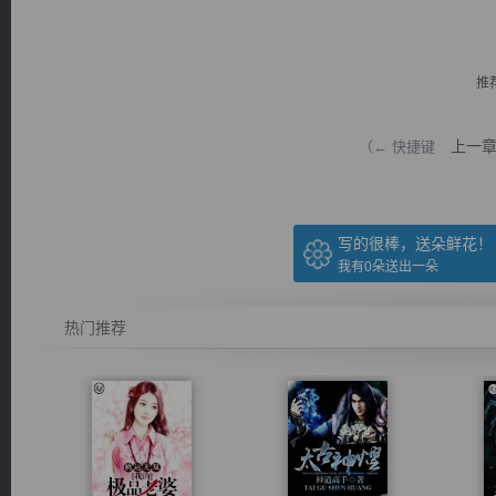
推
上一
（← 快捷键
逐浪小说
写的很棒，送朵鲜花！
我有
0
朵送出一朵
热门推荐