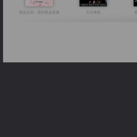
桃运无双：我的极品老婆
太古神煌
一术镇天
军魂永铸
佣兵王
光明神印