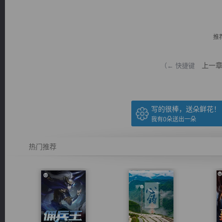
推
上一
（← 快捷键
逐浪小说
写的很棒，送朵鲜花！
我有
0
朵送出一朵
热门推荐