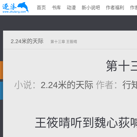
首页
书库
动漫
新小说吧
作者福利
作
2.24米的天际
第十三章 王筱晴
第十
小说：
2.24米的天际
作者：
行
王筱晴听到魏心荻喊