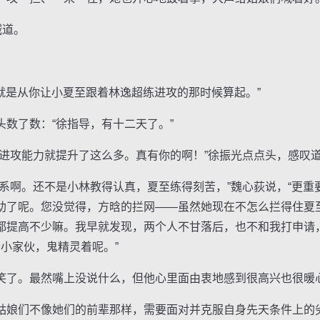
喊道。
就是从你让小夏至跟着林逸超练进攻的那时候算起。”
了数：“徐指导，有十二天了。”
攻能力就提升了这么多。真有你的啊！”徐振光点点头，感叹
啊。还不是小林教得认真，夏至练得刻苦，”魏心荻说，“更重
助了呢。您没觉得，方晗的拦网——虽然她现在不怎么拦得住夏
都提高不少嘛。我早就发现，两个人不甘落后，也不和我打申请
个小家伙，鬼精灵着呢。”
了。最然嘴上没说什么，但他心里面由衷地感到很高兴也很暖
娘们不像她们的前辈那样，需要面对并克服自身先天条件上的