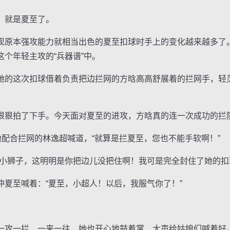
就是夏至了。
原本强攻能力就相当出色的夏至扣球时手上的变化越来越多了
个年轻主攻的“兵器谱”中。
的这次扣球借着负责把边拦网的方晗高高舒展着的拦网手，轻
。
狠拍了下手。今天面对夏至的进攻，方晗真的连一次成功的拦
配合拦网的林逸超喊道，“就算是拦夏至，您也不能手软啊！”
狮子，这明明是你把边儿没把住啊！我可是完全封住了她的扣
至喊着：“夏至，小超人！以后，我服气你了！”
攻一拦、一来一往，她也开心地鼓着掌，大声给姑娘们喊着好