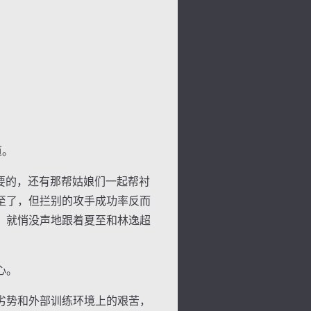
道。
要的，还有那帮姑娘们一起帮衬
至了，但拦别的攻手成功率反而
，就悄没声地跟着夏至和林逸超
心。
劣势和外部训练环境上的艰苦，