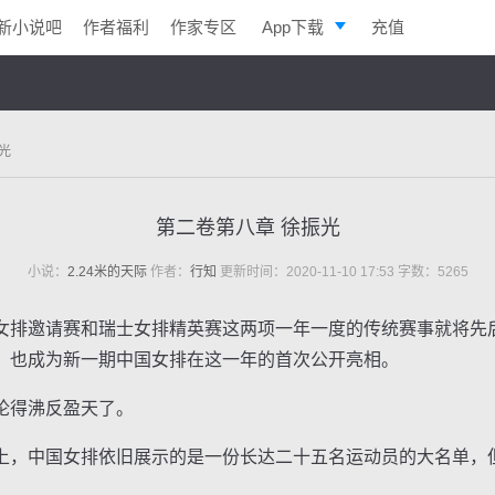
新小说吧
作者福利
作家专区
App下载
充值
逐浪小说
写作助手
光
第二卷第八章 徐振光
小说：
2.24米的天际
作者：
行知
更新时间：2020-11-10 17:53 字数：5265
排邀请赛和瑞士女排精英赛这两项一年一度的传统赛事就将先
，也成为新一期中国女排在这一年的首次公开亮相。
得沸反盈天了。
，中国女排依旧展示的是一份长达二十五名运动员的大名单，
。