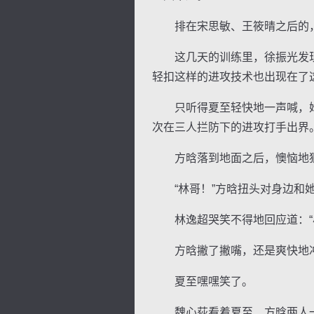
排在宋思敏、王筱晴之后的，
这几天的训练里，徐振光发现
轻扣这样的进攻技术也出现在了这
只听得夏至轻快地一声喊，她
次在三人拦防下的进攻打手出界
方晗落到地面之后，懊恼地狠
“林哥！”方晗扭头对身边和她
林逸超哭笑不得地回应道：“小
方晗撇了撇嘴，还是爽快地冲夏
夏至嘿嘿笑了。
魏心荻看着夏至、方晗两人一