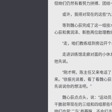
但她们仍然有着努力拼搏、团结
或许，我得对现在的这些“九零
等到魏心荻完成了这一组技术
心荻和黄润泽、靳胜两位助理教
“走，咱们教练组到旁边开个小
走进训练馆走廊对面的小休息
他先说。
“刚才啊，陈主任又来电话了，
来。”徐振光说着，看了看魏心
先说说你的想法吧。”
魏心荻点点头，说：“运动员方
干脆就带现在的三组和四组那些
咱们也是‘二队’参赛嘛，不会打