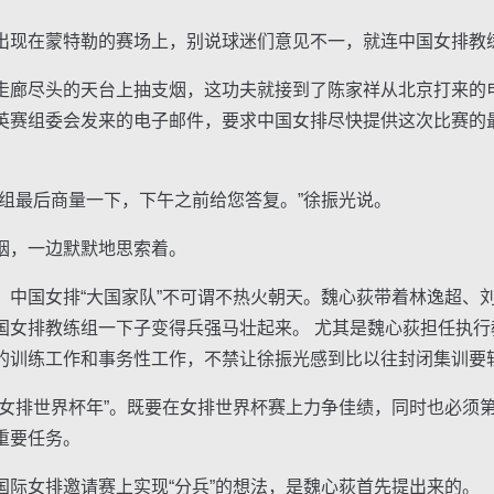
现在蒙特勒的赛场上，别说球迷们意见不一，就连中国女排教
廊尽头的天台上抽支烟，这功夫就接到了陈家祥从北京打来的
英赛组委会发来的电子邮件，要求中国女排尽快提供这次比赛的
最后商量一下，下午之前给您答复。”徐振光说。
，一边默默地思索着。
国女排“大国家队”不可谓不热火朝天。魏心荻带着林逸超、
国女排教练组一下子变得兵强马壮起来。 尤其是魏心荻担任执行
的训练工作和事务性工作，不禁让徐振光感到比以往封闭集训要
排世界杯年”。既要在女排世界杯赛上力争佳绩，同时也必须
重要任务。
女排邀请赛上实现“分兵”的想法，是魏心荻首先提出来的。