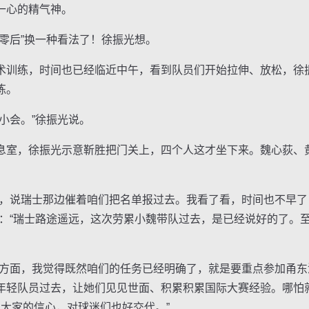
一心的精气神。
后”换一种看法了！徐振光想。
训练，时间也已经临近中午，看到队员们开始拉伸、放松，徐
练。
会。”徐振光说。
室，徐振光示意靳胜把门关上，四个人这才坐下来。魏心荻、
说瑞士那边催着咱们把名单报过去。我看了看，时间也不早了
荻：“瑞士路途遥远，这次劳累小魏带队过去，是已经说好的了。
面，我觉得既然咱们的任务已经明确了，就是要重点参加甬东
年轻队员过去，让她们见见世面、积累积累国际大赛经验。哪怕
击大家的信心，对球迷们也好交代。”