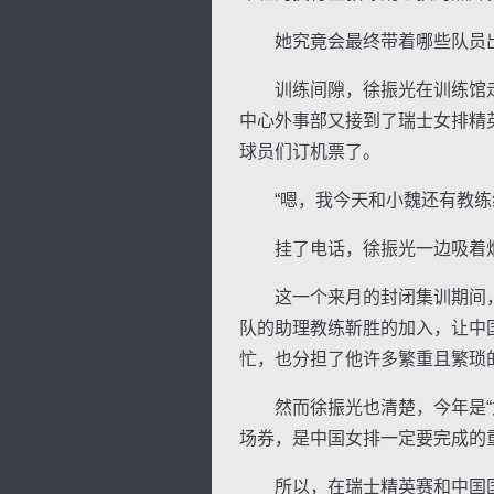
她究竟会最终带着哪些队员出
训练间隙，徐振光在训练馆走
中心外事部又接到了瑞士女排精
球员们订机票了。
逐浪小说
“嗯，我今天和小魏还有教练组
挂了电话，徐振光一边吸着烟
这一个来月的封闭集训期间，中
队的助理教练靳胜的加入，让中
忙，也分担了他许多繁重且繁琐
然而徐振光也清楚，今年是“女
场券，是中国女排一定要完成的
所以，在瑞士精英赛和中国国际