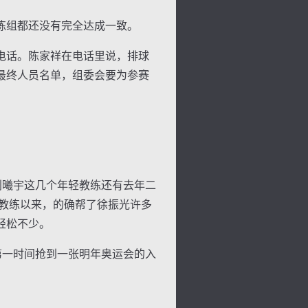
练组都还没有完全达成一致。
电话。陈家祥在电话里说，排球
最终人员名单，组委会要为参赛
刘曦宇这几个年轻教练还有去年二
背
字
宽
滚
教练以来，的确帮了徐振光许多
轻松不少。
第一时间抢到一张明年奥运会的入