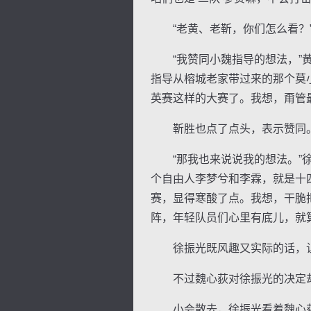
“老黄、老靳，你们怎么看？”
“我赞同小魏指导的想法，”黄
指导从榕城老家带过来的那个莫
英赛这样的大赛了。我想，甭管
靳胜也点了点头，表示赞同
“那我也来说说我的想法。”徐
个自由人李梦兮和李霖，就是十
赛，显得寒酸了点。我想，干脆
阵，年轻队员们心里有底儿，就算
徐振光既风趣又实际的话，让
不过魏心荻对徐振光的决定却
小会散去，徐振光看着魏心荻