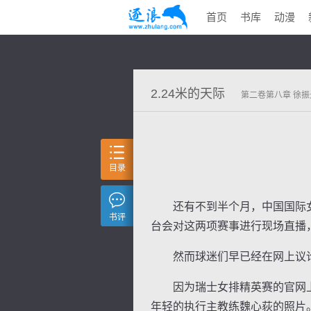
首页
书库
动漫
2.24米的天际
第二卷第八章 徐振
目录
还有不到半个月，中国国际女
书评
台会对这两项赛事进行现场直播
然而球迷们早已经在网上议论
因为瑞士女排精英赛的官网上
年轻的执行主教练魏心荻的照片