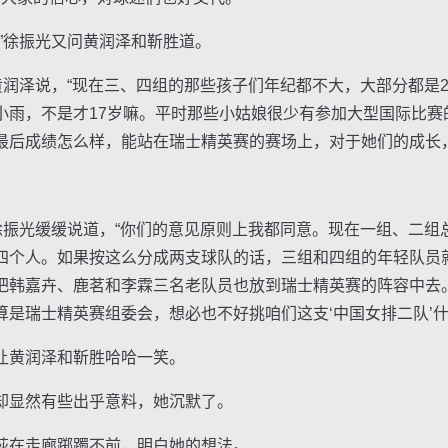
徐振光又问黄润泽和靳胜道。
润泽说，“现在三、四组的那些孩子们年纪都不大，大部分都是2
小雨，不是才17岁嘛。平时那些小姑娘很少有参加大型国际比赛
最后成绩怎么样，能站在瑞士精英赛的赛场上，对于她们的成长
。
振光缓缓说道，“你们的意见原则上我都同意。现在一组、二组
四个人。如果按这么分成两支球队的话，三组和四组的年轻队员
把韩嘉卉、鹿茗和李霖三名老队员也放到瑞士精英赛的阵容中去
是瑞士精英赛组委会，想必也不好挑咱们这支‘中国女排二队’什
黄润泽和靳胜哈哈一笑。
显然有些出乎意料，她沉默了。
在走廊踯躅不前，明白她的想法。