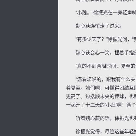
“小魏。”徐振光在一旁轻声
魏心荻连忙走了过来。
“有多少天了？”徐振光问，“
魏心荻会心一笑，捏着手指头数
“真的不到两周时间，夏至的进
“您看您说的，跟我有什么关系
着夏至。她们啊，可懂得团结互
更高了。包括顾未央的传球，也
一起开了十二天的‘小灶’啊！两
听着魏心荻的话，徐振光也笑
徐振光觉得，尽管这些年轻姑