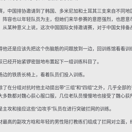
，中国排协邀请到了韩国、多米尼加和土耳其三支来自不同地
，阵容也以年轻队员为主，但她们来华参赛的意愿强烈，也愿意
。从某种意义上说，这次中国国际女排邀请赛，对于中国女排备
他还是应该先把这个伤脑筋的问题放到一边，回训练馆看看训
已经开始紧锣密鼓地布置起下一组训练科目了。
边的铁质长椅上，看着队员们投入训练。
在分组对抗时他主动提出带“三组”和“四组”之外，几乎全部的
大多数都对魏心荻心服口服，几位老队员慢慢地也接受了魏心荻
攻和接应这些“边攻手”队员在进行突破拦网的训练。
高的副攻方晗和年轻的男性陪打教练们组成了拦网对立面，给