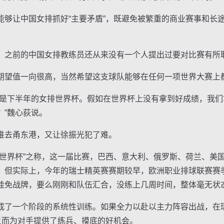
让中国女排抓好“主要矛盾”，既避免被繁重的商业赛事和长
之前的中国女排教练员还从来没有一个人提出过要对比赛有所
望值一向很高，当然希望这支球队能够在任何一项世界大赛上
下半年的女排世界杯。假如在世界杯上没有拿到好成绩，我们
？”魏心荻说。
去甬东港，又让徐振光犯了难。
界杯”之称，这一届比赛，巴西、意大利、俄罗斯、荷兰、美
，但实际上，今年的瑞士精英赛赛期较早，欧洲职业排球联赛赛
挂免战牌，要么刚刚和队伍汇合，没练上几周时间，整体毫无状
了一个阶段的系统性训练。如果全力以赴以主力阵容出战，在
反而为对手提供了练兵、摸底的好机会。