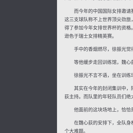
而今年的中国国际女排邀请赛
这三支球队称不上世界顶尖劲旅
得了参加今年女排世界杯的资格
逊色于瑞士女排精英赛。
手中的香烟燃尽，徐振光觉得
等他缓步走回训练馆，魏心荻
徐振光不言不语，坐在训练场
其实在今年的封闭集训中，除了
荻主持。而队里的年轻队员们绝
他面前的这块场地上，恰恰是主
在魏心荻的安排下，全队身材最
个大难题。