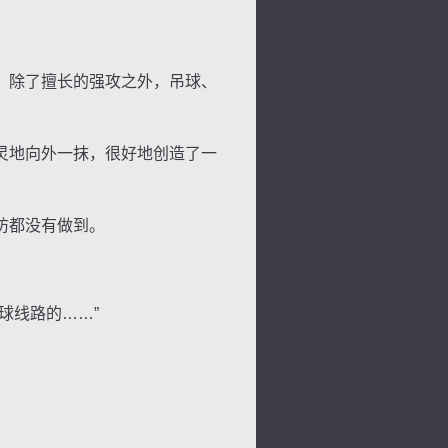
。除了擅长的强攻之外，吊球、
景
号
度
动
灵地向外一抹，很好地创造了一
防都没有做到。
球线路的……”
。