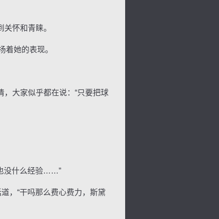
到关怀和青睐。
扬着她的表现。
，大家似乎都在说：“只要把球
没什么经验……”
道，“干吗那么费心费力，斯黛