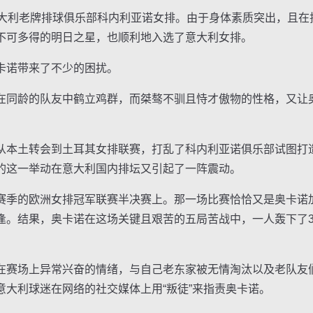
利老牌排球俱乐部科内利亚诺女排。由于身体素质突出，且在
不可多得的明日之星，也顺利地入选了意大利女排。
诺带来了不少的困扰。
同龄的队友中鹤立鸡群，而桀骜不驯且恃才傲物的性格，又让
本土转会到土耳其女排联赛，打乱了科内利亚诺俱乐部试图打
的这一举动在意大利国内排坛又引起了一阵震动。
季的欧洲女排冠军联赛半决赛上。那一场比赛恰恰又是奥卡诺
逢。结果，奥卡诺在这场关键且艰苦的五局苦战中，一人轰下了3
赛场上异常兴奋的情绪，与自己老东家被无情淘汰以及老队友
意大利球迷在网络的社交媒体上用“叛徒”来指责奥卡诺。