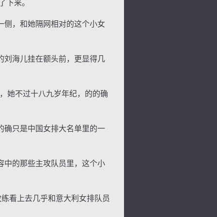
了下来。
一侧，和她隔网相对的这个小女
的刘海儿挂在额头前，更显得几
，她不过十八九岁年纪，的的确
的确只是中国女排大名单里的一
容中的那些主攻队员里，这个小
教练看上去几乎和意大利女排队员