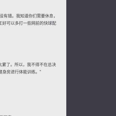
没有错。我知道你们需要休息，
正好可以多打一些网前的快球配
太累了。所以，我不得不在总决
健身房进行体能训练。”
色