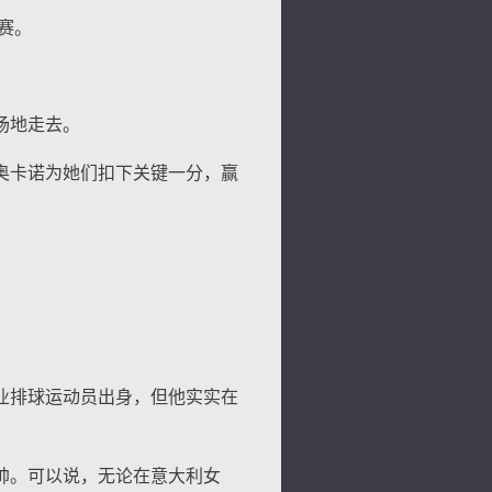
赛。
场地走去。
景
号
度
动
奥卡诺为她们扣下关键一分，赢
。
业排球运动员出身，但他实实在
帅。可以说，无论在意大利女