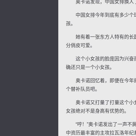
奥卡诺发现，中国女排换人了，
中国女排今年到底有多少个球
孩。
她有着一张东方人特有的长圆
分俏皮可爱。
这个小女孩的脸庞因为兴奋而露
确还只是一个小女孩。
奥卡诺回忆着，即便在今年的
个替补队员吧。
奥卡诺又打量了打量这个小女
女孩绝对不是身高有优势的。
“哼！”奥卡诺发出了一声不屑
中资历最丰富的主攻拉瓦洛年纪