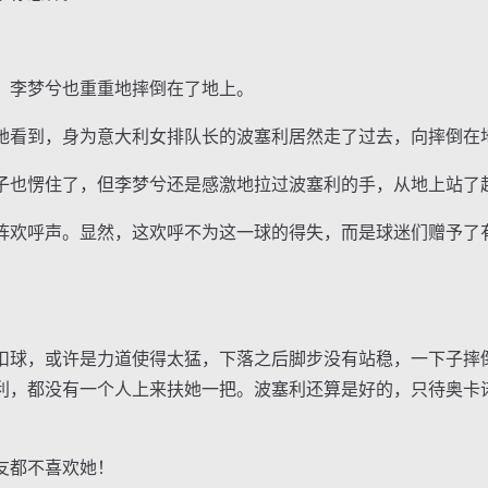
李梦兮也重重地摔倒在了地上。
看到，身为意大利女排队长的波塞利居然走了过去，向摔倒在
也愣住了，但李梦兮还是感激地拉过波塞利的手，从地上站了
欢呼声。显然，这欢呼不为这一球的得失，而是球迷们赠予了
球，或许是力道使得太猛，下落之后脚步没有站稳，一下子摔
利，都没有一个人上来扶她一把。波塞利还算是好的，只待奥卡
都不喜欢她！