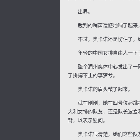
出界。
裁判的哨声遗憾地响了起来，
不过，奥卡诺还是愣住了，她
逐浪小说
年轻的中国女排自由人一下子
整个润州奥体中心发出了一阵
了拼搏不止的李梦兮。
奥卡诺的眉头皱了起来。
就在刚刚，她在四号位起跳扣
大利女排的队友，还是队长波塞
背，以表示慰问。
奥卡诺很清楚，她们这些队友