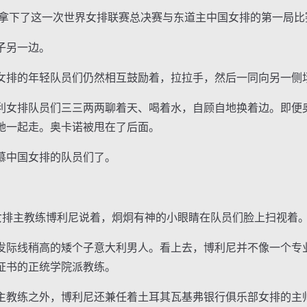
拿下了这一次世界女排联赛总决赛与东道主中国女排的第一局比
子另一边。
排的年轻队员们仍然相互鼓励着，拉拉手，然后一同向另一侧
女排队员们三三两两聊着天、喝着水，自顾自地换着边。即便
她一起走。奥卡诺被甩在了后面。
中国女排的队员们了。
排主教练博利尼说着，炯炯有神的小眼睛在队员们脸上扫视着
际线稍高的矮个子意大利男人。看上去，博利尼并不像一个专
证书的正统学院派教练。
教练之外，博利尼还兼任着土耳其瓦基弗银行俱乐部女排的主