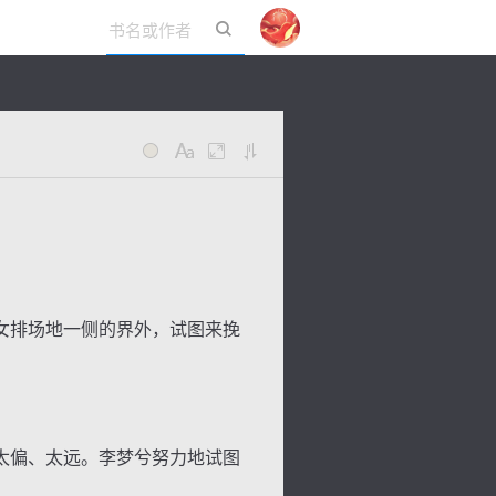
立即登录
女排场地一侧的界外，试图来挽
太偏、太远。李梦兮努力地试图