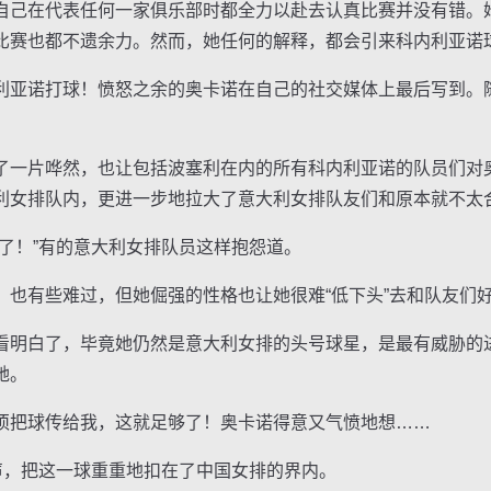
己在代表任何一家俱乐部时都全力以赴去认真比赛并没有错。
比赛也都不遗余力。然而，她任何的解释，都会引来科内利亚诺
亚诺打球！愤怒之余的奥卡诺在自己的社交媒体上最后写到。
一片哗然，也让包括波塞利在内的所有科内利亚诺的队员们对
利女排队内，更进一步地拉大了意大利女排队友们和原本就不太
！”有的意大利女排队员这样抱怨道。
有些难过，但她倔强的性格也让她很难“低下头”去和队友们
明白了，毕竟她仍然是意大利女排的头号球星，是最有威胁的
她。
把球传给我，这就足够了！奥卡诺得意又气愤地想……
，把这一球重重地扣在了中国女排的界内。