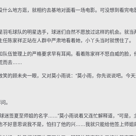
什么地方逛，就相约去基地对面看一场电影。可没想到看完电
羽毛球队的明星选手，球迷们自然不愿放过这样的机会。就当
主任陈家祥正站在人群中严肃地看着她，小丫头当时就愣住了。
队伍管理上的严格要求早有耳闻。看着陈家祥不怒自威的脸，
荒而去……
的顾未央一眼，又对莫小雨说：“莫小雨，你先说说吧。今天
祥问。
迷签夏至师姐的名字……”莫小雨说着又连忙解释道，“可是，
也不好意思说我不是，怕扫了他的兴……我就只能给他签上师姐的