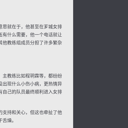
意思就在于，他甚至在芗城女排
伍有什么需要，他一个电话就让
其他教练组成员分担了许多繁杂
、主教练比如程玥霖等，都纷纷
背
字
宽
滚
没出现什么小伤小病，更热情异
有自己的队员最终顺利进入女排
的支持和关心，但这也牵扯了他
干舌燥。