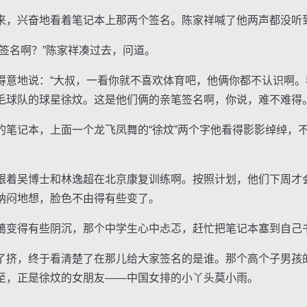
，兴奋地看着笔记本上那两个签名。陈家祥喊了他两声都没听
名啊？”陈家祥凑过去，问道。
地说：“大叔，一看你就不喜欢体育吧，他俩你都不认识啊。
毛球队的球星徐炆。这是他们俩的亲笔签名啊，你说，难不难得。
记本，上面一个龙飞凤舞的“徐炆”两个字他看得影影绰绰，
着吴博士和林逸超在北京康复训练啊。按照计划，他们下周才
纳闷地想，脸色不由得有些变了。
变得有些阴沉，那个中学生心中忐忑，赶忙把笔记本塞到自己
挤，终于看清楚了在那儿给大家签名的是谁。那个高个子男孩
至，正是徐炆的女朋友——中国女排的小丫头莫小雨。