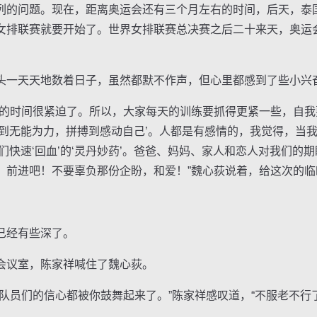
列的问题。现在，距离奥运会还有三个月左右的时间，后天，泰
女排联赛就要开始了。世界女排联赛总决赛之后二十来天，奥运
一天天地数着日子，虽然都默不作声，但心里都感到了些小兴
时间很紧迫了。所以，大家每天的训练要抓得更紧一些，自我
到无能为力，拼搏到感动自己’。人都是有感情的，我觉得，当我
们快速‘回血’的‘灵丹妙药’。爸爸、妈妈、家人和恋人对我们的
，前进吧！不要辜负那份企盼，和爱！”魏心荻说着，给这次的临
经有些深了。
议室，陈家祥喊住了魏心荻。
员们的信心都被你鼓舞起来了。”陈家祥感叹道，“不服老不行