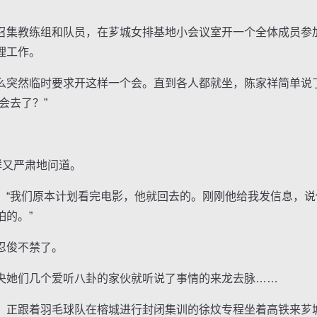
集教练组和队员，在芗城女排基地小会议室开一个全体成员参
理工作。
突然临时要求开这样一个会。直到各人都就坐，陈家祥简单说
会去了？”
。
又严肃地问道。
我们原本计划看完电影，他就回去的。刚刚他给我发信息，说
的。”
忍俊不禁了。
她们几个爱听八卦的家伙就听说了事情的来龙去脉……
正跟着羽毛球队在榕城进行封闭集训的徐炆专程坐着高铁来芗