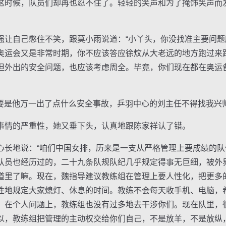
时候，队员们却再也忍不住了。轻轻的笑声和为了掩饰笑声而
自己憋住不笑，跟莫小雨说道：“小丫头，你没找准主要问题
奥运会又是非常时期，你不应该答应徐炆从大老远的地方跑过来
但外出的安全问题，也应该考虑周全。毕竟，你们现在都在奥运
要是他万一出了点什么安全事故，乒羽中心的刘主任不得找我兴师
情的严重性，她又垂下头，认真地跟陈家祥认了错。
地说：“咱们中国女排，历来是一支从严格管理上要成绩的队
队员也经历过的，二十九条队规队纪几乎规定得事无巨细，被外界
道里了嘛。现在，魏指导建议教练组在管理上要人性化，把更多
性地规定大家熄灯、休息的时间。教练不会每天收手机、电脑，
。在个人问题上，教练组也没有过多地去干涉你们。现在队里，
以，教练组把管理的主动权交给你们自己，不是放羊，不是放纵