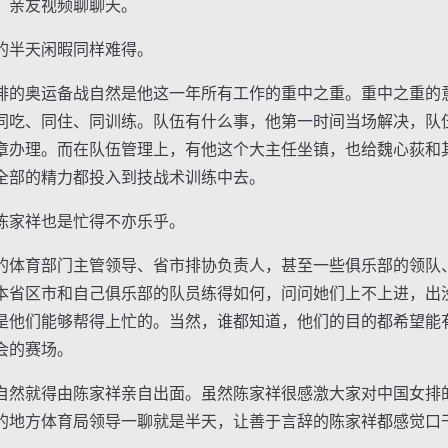
、亲友视频聊聊天。
半天闲暇同样难得。
的奥运备战自然是他这一年所有工作的重中之重。重中之重的
同吃、同住、同训练。队伍有什么事，他第一时间当场解决，队
章办理。而在队伍管理上，有他这个大主任坐镇，也给魏心荻和
全部的精力都投入到技战术训练中去。
家祥也是忙得不亦乐乎。
体育部门主管领导、省市排协负责人，甚至一些俱乐部的领队
本省区市和自己俱乐部的队员练得如何，问问她们上不上进，出
是他们能够帮得上忙的。当然，谁都知道，他们的目的都希望能
会的赛场。
然就得由陈家祥亲自出面。虽然陈家祥很感激大家对中国女排
的地方体育局领导一聊就是半天，让善于言辞的陈家祥都感觉口