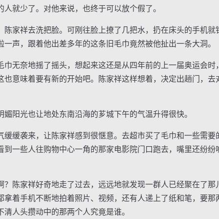
人就少了。对他来说，也终于可以放个假了。
陈家祥去洗把脸。可刚往脸上撩了几把水，扔在床头的手机就
啦一声，跟着他出差多年的这条旧毛巾竟然被他扯出一条大洞。
巾无奈地摇了摇头，想起来这还是从四年前的上一届奥运会时
这也意味着要有新的开始吧。陈家祥这样想着，决定出趟门，去
媚阳光也让地处东南沿海的芗城下午的气温升得很快。
缓缓袭来，让陈家祥感到很惬意。去超市买了毛巾和一些需要
看到一些人往购物中心一角的那家电影院门口跑去，嘴里还纷纷
？陈家祥好奇地走了过去，远远地就发现一群人已经聚在了那
都拿着手机不断地拍着照片、视频，还有人递上了纸和笔，要那
不清人头攒动中的那两个人究竟是谁。