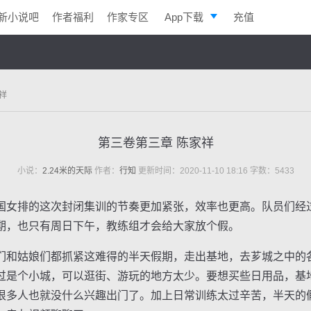
新小说吧
作者福利
作家专区
App下载
充值
逐浪小说
写作助手
祥
第三卷第三章 陈家祥
小说：
2.24米的天际
作者：
行知
更新时间：2020-11-10 18:16 字数：5433
女排的这次封闭集训的节奏更加紧张，效率也更高。队员们经
期，也只有周日下午，教练组才会给大家放个假。
和姑娘们都抓紧这难得的半天假期，走出基地，去芗城之中的
过是个小城，可以逛街、游玩的地方太少。要想买些日用品，基
很多人也就没什么兴趣出门了。加上日常训练太过辛苦，半天的