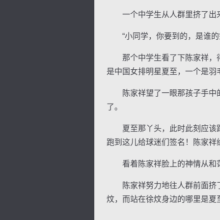
一个中学生从人群里挤了出来
“小同学，你要到的，是谁的签
那个中学生看了下陈家祥，得意
是中国女排明星夏至，一个是羽
陈家祥望了一眼那孩子手中的笔
了。
夏至那丫头，此时此刻应该跟
跑到这儿给球迷们签名！陈家祥
看着陈家祥脸上的神情从和蔼
陈家祥努力地往人群前面挤了
炆，而站在徐炆身边的哪里是夏