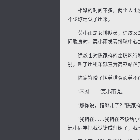
相聚的时间不多，两个人也没
不少球迷认了出来。
莫小雨是女排队员，徐炆又是
间脱身时，莫小雨发现排球中心
徐炆也对陈家祥的雷厉风行和
别，叫了出租车就直奔高铁站落
陈家祥瞪了捂着嘴强忍着不敢笑
“不对……”莫小雨说。
“那你说，错哪儿了？”陈家
“我错在……我错在不该给小球
迷小同学把我认错成师姐了，我