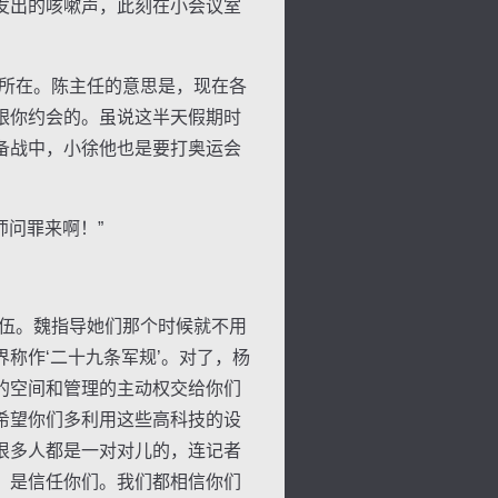
发出的咳嗽声，此刻在小会议室
所在。陈主任的意思是，现在各
跟你约会的。虽说这半天假期时
备战中，小徐他也是要打奥运会
问罪来啊！”
伍。魏指导她们那个时候就不用
称作‘二十九条军规’。对了，杨
的空间和管理的主动权交给你们
希望你们多利用这些高科技的设
很多人都是一对对儿的，连记者
，是信任你们。我们都相信你们
色