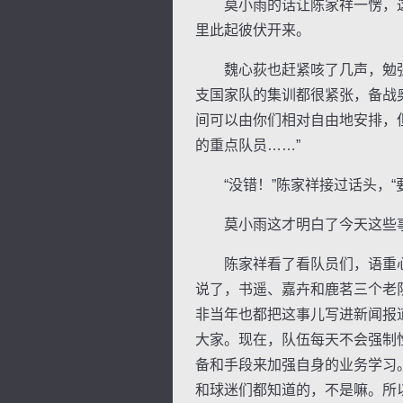
莫小雨的话让陈家祥一愣，这
里此起彼伏开来。
魏心荻也赶紧咳了几声，勉强让
支国家队的集训都很紧张，备战
间可以由你们相对自由地安排，
的重点队员……”
“没错！”陈家祥接过话头，“
莫小雨这才明白了今天这些事
陈家祥看了看队员们，语重心长
说了，书遥、嘉卉和鹿茗三个老
非当年也都把这事儿写进新闻报
大家。现在，队伍每天不会强制
备和手段来加强自身的业务学习
和球迷们都知道的，不是嘛。所