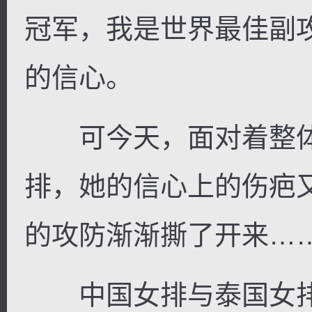
冠军，我是世界最佳副
的信心。
可今天，面对着整体
排，她的信心上的伤疤
的攻防渐渐撕了开来…
中国女排与泰国女排