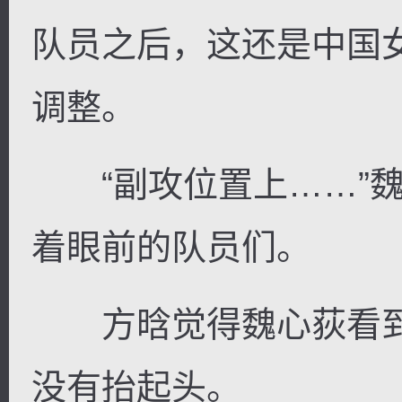
队员之后，这还是中国
调整。
“副攻位置上……”魏
着眼前的队员们。
方晗觉得魏心荻看到
没有抬起头。