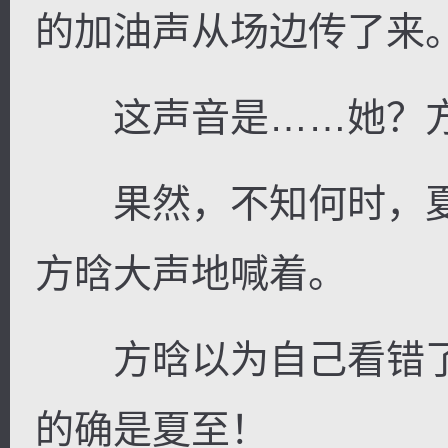
的加油声从场边传了来
这声音是……她？方
果然，不知何时，夏
方晗大声地喊着。
方晗以为自己看错了
的确是夏至！