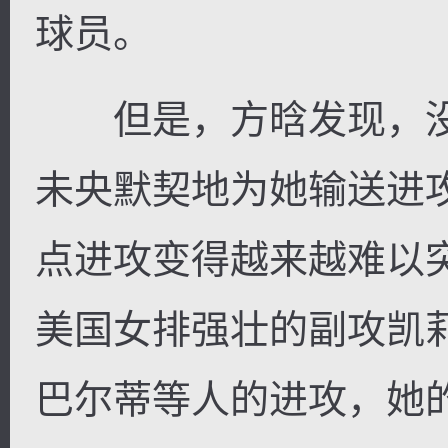
球员。
但是，方晗发现，没
未央默契地为她输送进攻
点进攻变得越来越难以
美国女排强壮的副攻凯
巴尔蒂等人的进攻，她