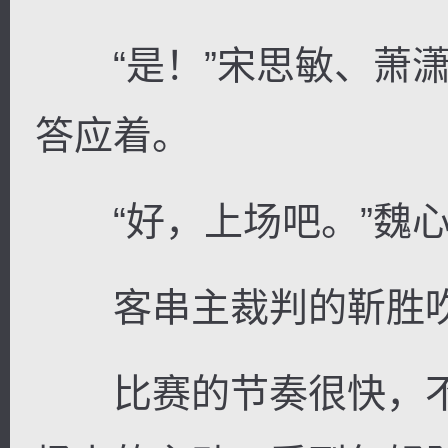
“是！”宋思敏、萧潇
答应着。
“好，上场吧。”魏心
客串主裁判的靳胜吹
比赛的节奏很快，不