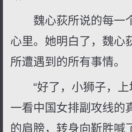
魏心荻所说的每一个
心里。她明白了，魏心
所遭遇到的所有事情。
“好了，小狮子，上
一看中国女排副攻线的
的肩膀，转身向靳胜喊了