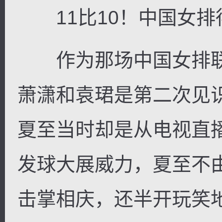
11比10！中国女排
作为那场中国女排联
萧潇和袁珺是第二次见
夏至当时却是从电视直
发球大展威力，夏至不
击掌相庆，还半开玩笑