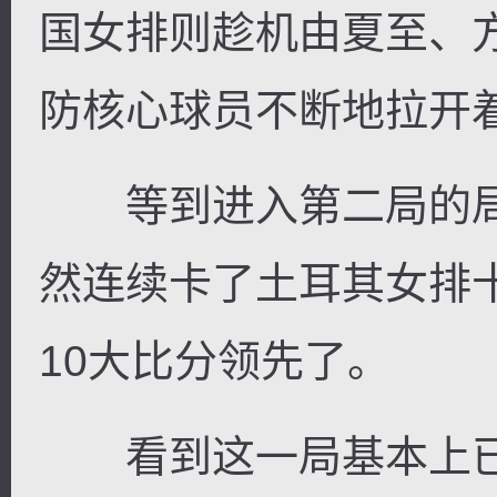
国女排则趁机由夏至、
防核心球员不断地拉开
等到进入第二局的局
然连续卡了土耳其女排
10大比分领先了。
看到这一局基本上已