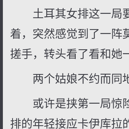
土耳其女排这一局要
着，突然感觉到了一阵
搓手，转头看了看和她
两个姑娘不约而同地
或许是挟第一局惊险
排的年轻接应卡伊库拉