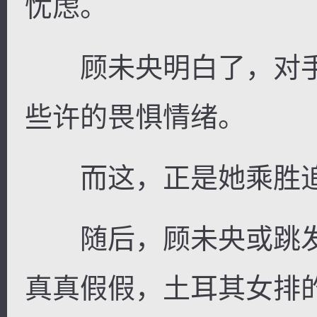
忧虑。
顾未央明白了，对手
些许的畏惧情绪。
而这，正是她乘胜追
随后，顾未央或跳发
真真假假，土耳其女排