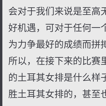
会对于我们来说是至高
好机遇，可对于任何一
为力争最好的成绩而拼
所以，在接下来的比赛
的土耳其女排是什么样
胜土耳其女排的，甚至