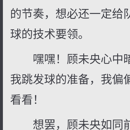
的节奏，想必还一定给
球的技术要领。
嘿嘿！顾未央心中暗
我跳发球的准备，我偏
看看！
想罢，顾未央如同前