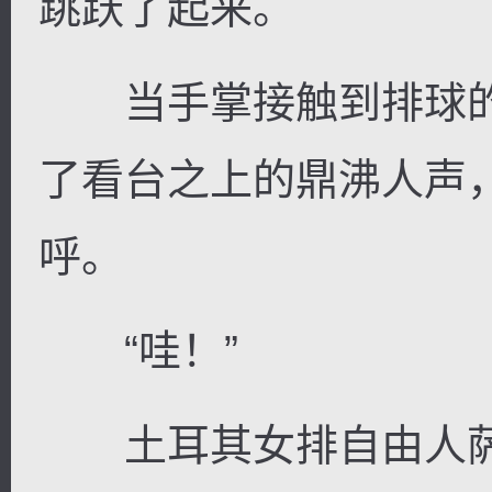
跳跃了起来。
当手掌接触到排球的
了看台之上的鼎沸人声
呼。
“哇！”
土耳其女排自由人萨