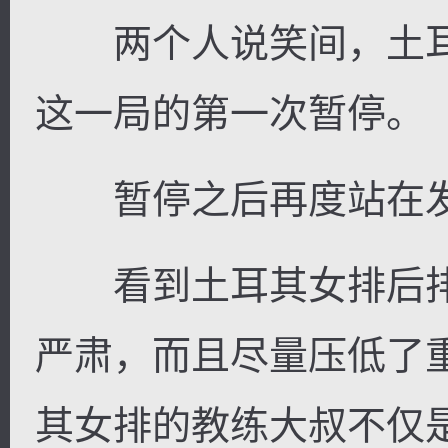
两个人说笑间，土耳
这一局的第一次暂停。
暂停之后再度站在发
看到土耳其女排后排
严肃，而且尽量压低了
其女排的教练大叔不仅