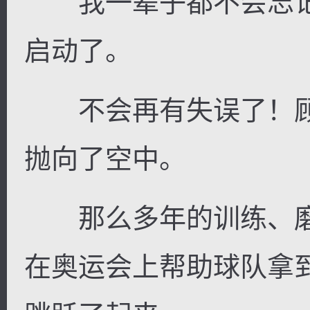
我一辈子都不会忘记
启动了。
不会再有失误了！顾
抛向了空中。
那么多年的训练、磨
在奥运会上帮助球队拿