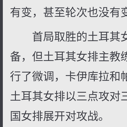
有变，甚至轮次也没有
首局取胜的土耳其女
备，但土耳其女排主教
行了微调，卡伊库拉和
土耳其女排以三点攻对
国女排展开对攻战。