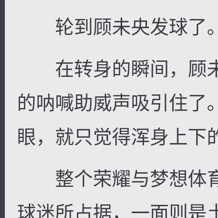
轮到顾未央发球了
在转身的瞬间，顾未
的呐喊助威声吸引住了
眼，就只觉得浑身上下
整个荣耀与梦想体育
球迷所占据，一面则是土