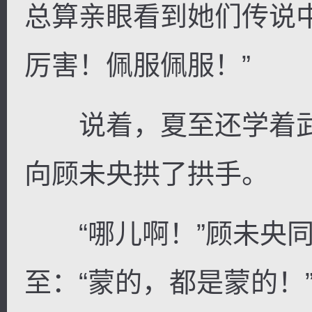
总算亲眼看到她们传说中
厉害！佩服佩服！”
说着，夏至还学着武
向顾未央拱了拱手。
“哪儿啊！”顾未央同
至：“蒙的，都是蒙的！