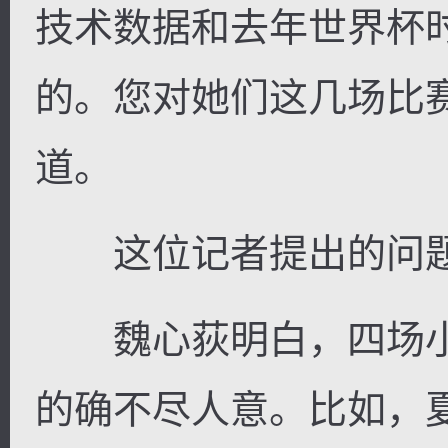
技术数据和去年世界杯
的。您对她们这几场比
道。
这位记者提出的问题
魏心荻明白，四场小
的确不尽人意。比如，