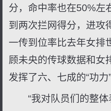
分，命中率也在50%左
到两次拦网得分，进攻
一传到位率比去年女排
顾未央的传球数据和女
发挥了六、七成的“功力
“我对队员们的整体表