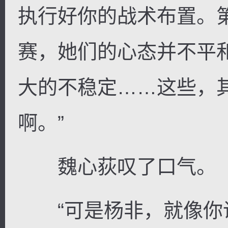
执行好你的战术布置。
赛，她们的心态并不平
大的不稳定……这些，
啊。”
魏心荻叹了口气。
“可是杨非，就像你