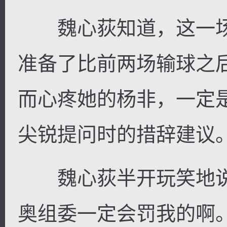
魏心荻知道，这一场
准备了比前两场输球之
而心疼她的杨非，一定
尖锐提问时的措辞建议
魏心荻半开玩笑地说
奥组委一定会罚我的啊