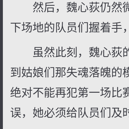
然后，魏心荻仍然微
下场地的队员们握着手
虽然此刻，魏心荻的
到姑娘们那失魂落魄的
绝对不能再犯第一场比
误，她必须给队员们及