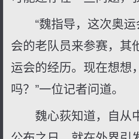
“魏指导，这次奥运
会的老队员来参赛，其
运会的经历。现在想想
吗？”一位记者问道。
魏心荻知道，自从中
公布之日，就在外界引