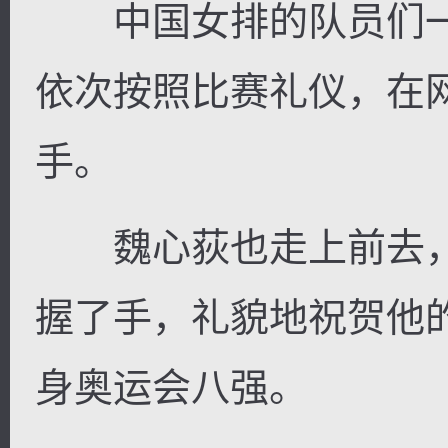
中国女排的队员们一
依次按照比赛礼仪，在
手。
魏心荻也走上前去，
握了手，礼貌地祝贺他
身奥运会八强。