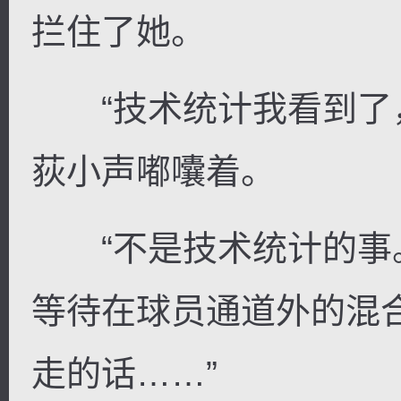
拦住了她。
“技术统计我看到了，
荻小声嘟囔着。
“不是技术统计的事。
等待在球员通道外的混
走的话……”