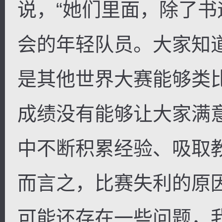
说，“她们里面，除了
会的年轻队员。大家知
是其他世界大赛能够类
成绩没有能够让大家满
中不断积累经验、吸取
而言之，比赛失利的原
可能还存在一些问题，