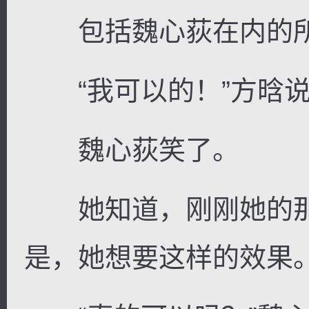
包括魏心荻在内的所
“我可以的！”方晗
魏心荻笑了。
她知道，刚刚她的那番
是，她想要这样的效果