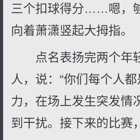
三个扣球得分……嗯，
向着萧潇竖起大拇指。
点名表扬完两个年轻
人，说：“你们每个人
力，在场上发生突发情
到干扰。接下来的比赛