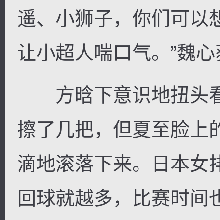
遥、小狮子，你们可以
让小超人喘口气。”魏心
方晗下意识地扭头看
擦了几把，但夏至脸上
滴地滚落下来。日本女
回球就越多，比赛时间