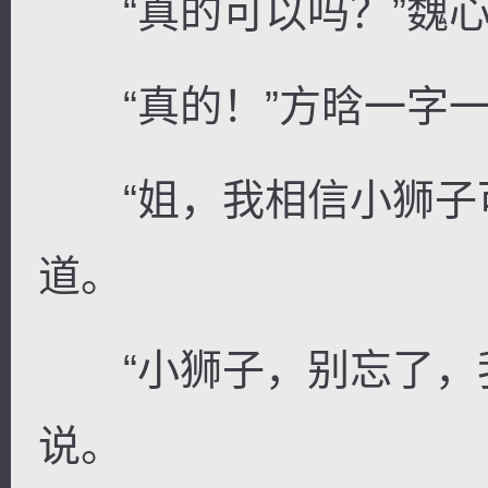
“真的可以吗？”魏心
“真的！”方晗一字一
“姐，我相信小狮子可
道。
“小狮子，别忘了，我
说。