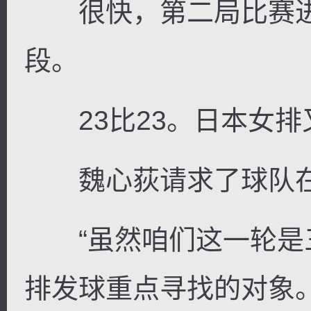
很快，第二局比赛进
段。
23比23。日本女排
魏心荻请求了球队在
“虽然咱们这一轮是
排发球重点寻找的对象