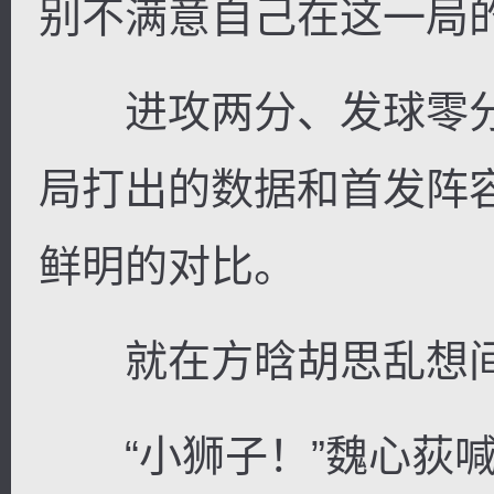
别不满意自己在这一局
进攻两分、发球零分
局打出的数据和首发阵
鲜明的对比。
就在方晗胡思乱想间
“小狮子！”魏心荻喊