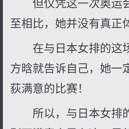
但仅凭这一次奥运会
至相比，她并没有真正体
在与日本女排的这场奥
方晗就告诉自己，她一
荻满意的比赛！
所以，与日本女排的