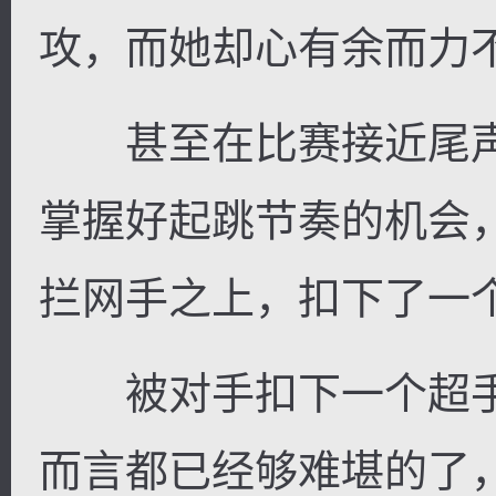
攻，而她却心有余而力
甚至在比赛接近尾声
掌握好起跳节奏的机会
拦网手之上，扣下了一
被对手扣下一个超手
而言都已经够难堪的了