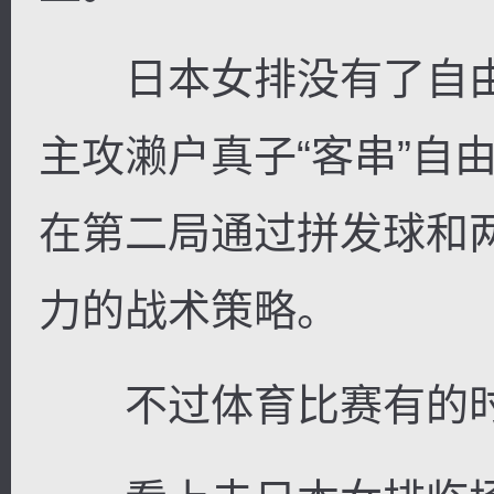
日本女排没有了自由
主攻濑户真子“客串”自
在第二局通过拼发球和
力的战术策略。
不过体育比赛有的时