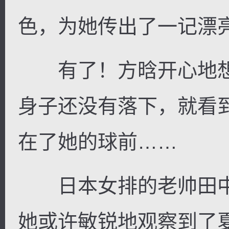
色，为她传出了一记漂
有了！方晗开心地想
身子还没有落下，就看
在了她的球前……
日本女排的老帅田中
她或许敏锐地观察到了