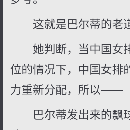
这就是巴尔蒂的老道
她判断，当中国女排
位的情况下，中国女排
力重新分配，所以——
巴尔蒂发出来的飘球