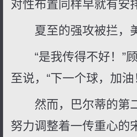
对性布置同样早就有安
夏至的强攻被拦，美
“是我传得不好！”顾
至说，“下一个球，加油
然而，巴尔蒂的第二
努力调整着一传重心的