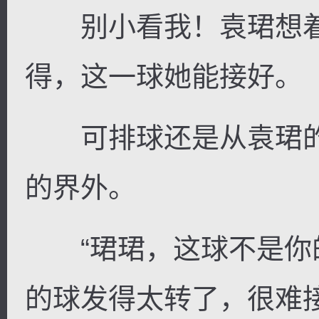
别小看我！袁珺想着
得，这一球她能接好。
可排球还是从袁珺的
的界外。
“珺珺，这球不是你的
的球发得太转了，很难