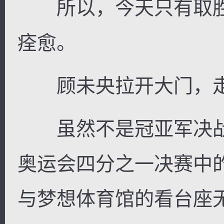
所以，今天只有取胜
痊愈。
顾未央拉开大门，走
虽然不是冠亚军决战
奥运会四分之一决赛中
与梦想体育馆的看台座