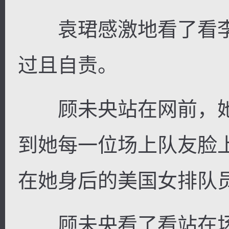
袁珺感激地看了看李
过且自责。
顾未央站在网前，她
到她每一位场上队友脸
在她身后的美国女排队
顾未央看了看站在场