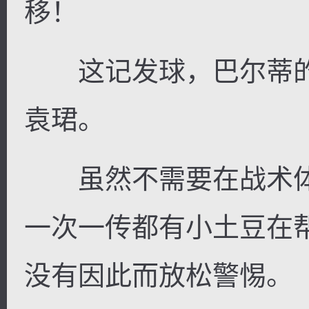
移！
这记发球，巴尔蒂的
袁珺。
虽然不需要在战术体
一次一传都有小土豆在
没有因此而放松警惕。