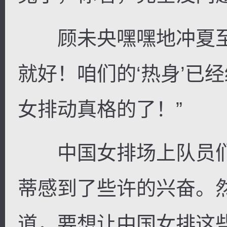
顾未央嘿嘿地冲夏至
就好！咱们的‘热身’已
女排动真格的了！”
中国女排场上队员们
蒂感到了些许的兴奋。
道，要想让中国女排这