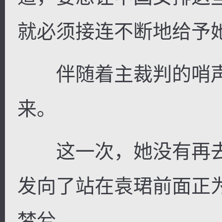
就必须接连不断地给予
伴随着主裁判的哨声
来。
这一次，她没有再去
发向了站在袁珺前面正
梦兮。