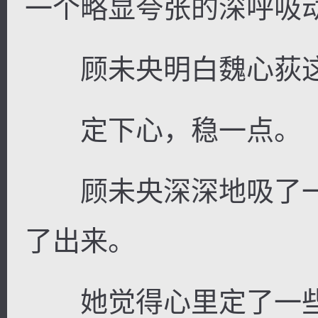
一个略显夸张的深呼吸
顾未央明白魏心荻这
定下心，稳一点。
顾未央深深地吸了一
了出来。
她觉得心里定了一些