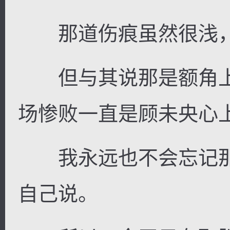
那道伤痕虽然很浅，
但与其说那是额角上
场惨败一直是顾未央心
我永远也不会忘记那
自己说。