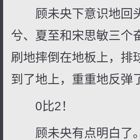
顾未央下意识地回头
兮、夏至和宋思敏三个
刷地摔倒在地板上，排
到了地上，重重地反弹
0比2！
顾未央有点明白了