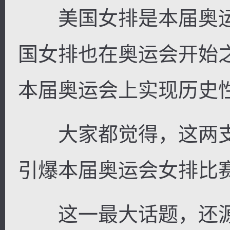
美国女排是本届奥运
国女排也在奥运会开始
本届奥运会上实现历史
大家都觉得，这两支
引爆本届奥运会女排比
这一最大话题，还源