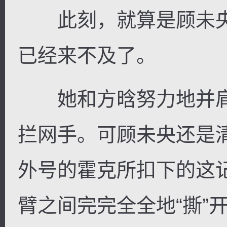
此刻，就算是顾未央
已经来不及了。
她和方晗努力地并肩
拦网手。可顾未央还是清
外号的霍克所扣下的这
臂之间完完全全地“撕”