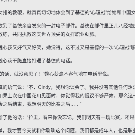
的教鞭，就真真切切地体会到了基德的“心理战”给她和中国
到了基德亲自发来的一封电子邮件。基德在邮件里正儿八经地
教练，共同执教这支世界顶尖的女排职业劲旅。
荻又好气又好笑，她觉得，这不过又是基德的一次“心理战”
心荻干脆直接打通了基德的电话。
话，就没意思了！”魏心荻毫不客气地在电话里说。
语气说：“不，Cindy，我想你误会了。我并没有其他任何想
果上次在中国花川见面时，你觉得我的提议不够严肃，那么这一次
会之后结束，我想明天的比赛之后……”
他的话：“拉里，看来你没忘记，我们明天有一场比赛，还是
这样，我才要今天就和你聊聊这个问题。我们都是成年人，也是职