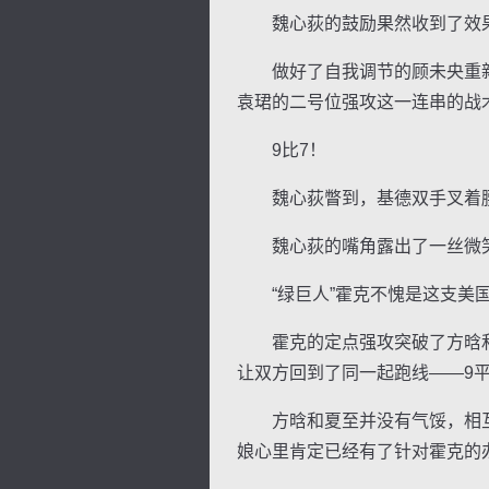
魏心荻的鼓励果然收到了效
做好了自我调节的顾未央重新
袁珺的二号位强攻这一连串的战
9比7！
魏心荻瞥到，基德双手叉着腰
魏心荻的嘴角露出了一丝微笑
“绿巨人”霍克不愧是这支美国
霍克的定点强攻突破了方晗和夏
让双方回到了同一起跑线——9
方晗和夏至并没有气馁，相互
娘心里肯定已经有了针对霍克的