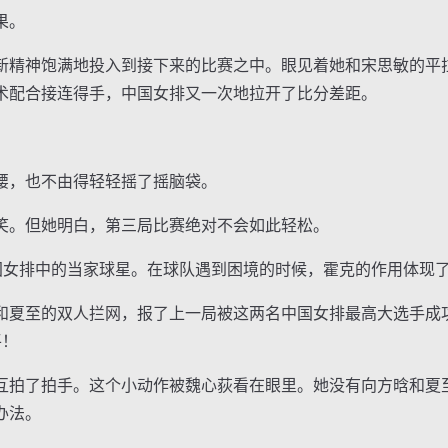
果。
精神饱满地投入到接下来的比赛之中。眼见着她和宋思敏的平
术配合接连得手，中国女排又一次地拉开了比分差距。
，也不由得轻轻摇了摇脑袋。
。但她明白，第三局比赛绝对不会如此轻松。
女排中的当家球星。在球队遇到困境的时候，霍克的作用体现
至的双人拦网，报了上一局被这两名中国女排最高大选手成功
平！
拍了拍手。这个小动作被魏心荻看在眼里。她没有向方晗和夏
办法。