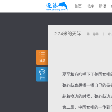
首页
书库
动漫
2.24米的天际
第三卷第三十一章
目录
夏至和方晗拦下了美国女排的最
书评
魏心荻真想挥一挥自己的拳头
趁着换边的时候，魏心荻边走
第二局，中国女排的一传到位