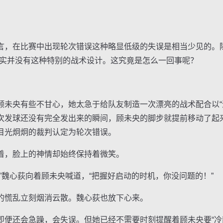
。
在比赛中出现轮次错误这种略显低级的失误是相当少见的。除
其实并没有这种特别的战术设计。这究竟是怎么一回事呢？
央有些不甘心，她太急于给队友制造一次漂亮的战术配合以“
次发球还没有完全发出来的瞬间，顾未央的脚步就提前移动了起
目光炯炯的裁判认定为轮次错误。
，脸上的神情却始终保持着微笑。
魏心荻向着顾未央喊道，“把握好启动的时机，你没问题的！”
慌乱立刻烟消云散。魏心荻也放下心来。
还会急躁，会失误。但她已经不需要时刻提醒着顾未央要“冷