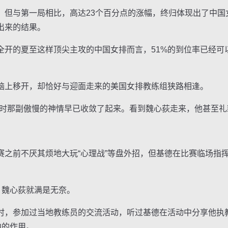
与第一局相比，高达23个百分点的涨幅，终归体现出了中国
出来的结果。
的夏至这样顶尖主攻的中国女排而言，51%的到位率已经可
上移开，却恰好与迎面走来的美国女排教练组狭路相逢。
那副傲慢的神情早已收敛了起来。看到魏心荻走来，他甚至礼
前不厌其烦地大玩“心理战”等盘外招，但基德在比赛临场指
魏心荻就满是无奈。
，参加过当地教练员的交流活动，听过基德在活动中分享他执
中的作用。