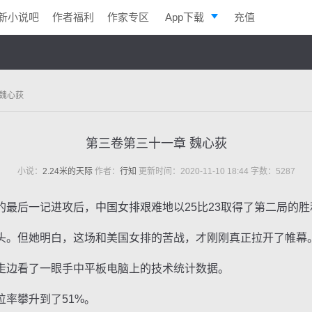
新小说吧
作者福利
作家专区
App下载
充值
逐浪小说
写作助手
 魏心荻
第三卷第三十一章 魏心荻
小说：
2.24米的天际
作者：
行知
更新时间：2020-11-10 18:44 字数：5287
后一记进攻后，中国女排艰难地以25比23取得了第二局的胜
。但她明白，这场和美国女排的苦战，才刚刚真正拉开了帷幕
边看了一眼手中平板电脑上的技术统计数据。
率攀升到了51%。