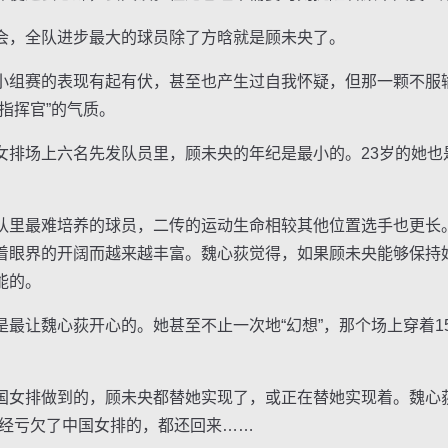
，全队进步最大的球员除了方晗就是顾未央了。
组赛的表现有起有伏，甚至也产生过自我怀疑，但那一颗不服
指挥官”的气质。
场上六名先发队员里，顾未央的年纪是最小的。23岁的她也
里最难培养的球员，二传的运动生命相较其他位置选手也更长
着眼界的开阔而越来越丰富。魏心荻觉得，如果顾未央能够保持
能的。
让魏心荻开心的。她甚至不止一次地“幻想”，那个场上穿着1
排做到的，顾未央都替她实现了，或正在替她实现着。魏心荻
曾经亏欠了中国女排的，都还回来……