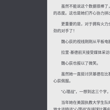
虽然不能说这个数据很棒了，但
的态度。这也是她们齐心协力拼
更重要的是，对于拥有火力全开
劲的对手了！
逐浪小说
魏心荻的视线刚刚从平板电脑
拉里·基德前天接受媒体采访时
魏心荻也报以了微笑。
虽然她一直挺讨厌基德在比赛之
心荻佩服。
“心理战”，一想到这三个字，
当年她在美国执教大学生队时
地大谈特谈“心理战”在排球比赛