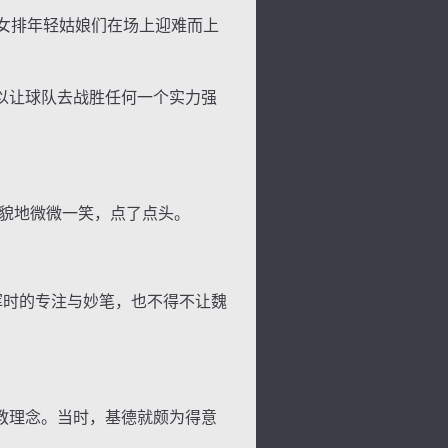
女排年轻姑娘们在场上迎难而上
以让球队去战胜任何一个实力强
貌地微微一笑，点了点头。
背
字
宽
滚
挥时的专注与妙笔，也不得不让魏
教理念。当时，基德就颇为得意