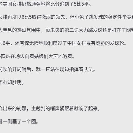
美国女排仍然顽强地将比分追到了5比5平。
再度以6比5取得微弱的领先，但小兔子跳发球的稳定性毕竟
息的热烈氛围中，顾未央的第二记大力跳发球还是打在了网带
6平，还有惊无险地顺利度过了中国女排最有威胁的发球轮。
荻站在场边向着姑娘们大声地喊着。
吹响开局哨后，就一直站在场边指挥着队员。
都心知肚明。
。
出来的刹那，主裁判的哨声紧跟着就响了起来。
一侧画了一个圈。