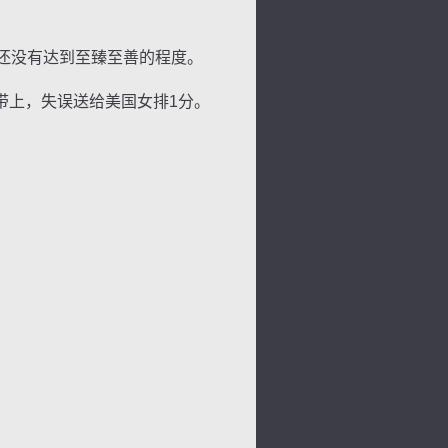
还没有达到至臻至善的程度。
上，失误送给美国女排1分。
景
号
度
动