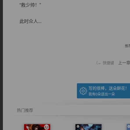
“救少帅！”
此时众人...
逐浪小说
推
上一
（← 快捷键
写的很棒，送朵鲜花！
我有
0
朵送出一朵
热门推荐