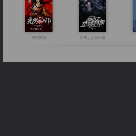
光明神印
都市之至尊君侯
豪门战神：我既王（又名战神归来不败神婿修罗战神）
绝世狂尊