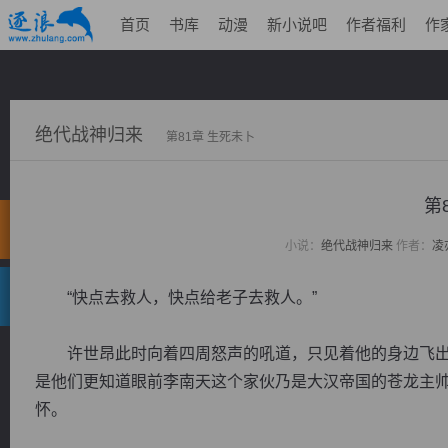
首页
书库
动漫
新小说吧
作者福利
作
绝代战神归来
第81章 生死未卜
第
小说：
绝代战神归来
作者：
凌
“快点去救人，快点给老子去救人。”
许世昂此时向着四周怒声的吼道，只见着他的身边飞出
是他们更知道眼前李南天这个家伙乃是大汉帝国的苍龙主
怀。