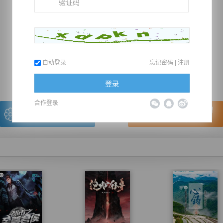
推荐在手机上阅读本书
自动登录
忘记密码
|
注册
上一章
回目录
下一章
（← 快捷键
快捷键→）
登录
合作登录
写的很棒，送朵鲜花！
看的很爽，我要点赞！
我有
0
朵送出一朵
赞20逐浪币再看下一章