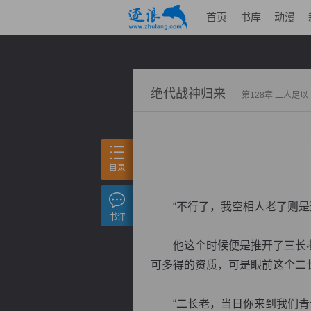
首页
书库
动漫
绝代战神归来
第128章 二人足以
目录
“不行了，我空相人老了则是这
书评
他这个时候便是推开了三长老
可多得的资质，可是眼前这个二
“二长老，当日你来到我们青云