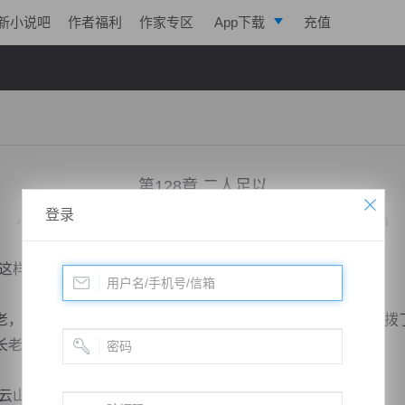
新小说吧
作者福利
作家专区
App下载
充值
逐浪小说
写作助手
第128章 二人足以
登录
小说：
绝代战神归来
作者：
凌亦航
更新时间：2019-12-22 20:57 字数：2038
样！”大长老看着三长老笑着说道。
，护在了李南天的眼前，现在这个小子几招几式之间便是点拨
长老明显就是想杀人灭口了。
山也是受挫，浑身是伤，师傅收留了你...