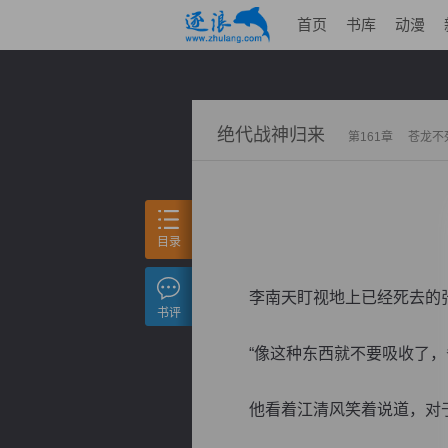
首页
书库
动漫
绝代战神归来
第161章 苍龙
目录
李南天盯视地上已经死去的
书评
“像这种东西就不要吸收了，省
他看着江清风笑着说道，对于