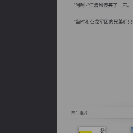
“呵呵~”江清风傻笑了一声。
“当时和苍龙军团的兄弟们只知
逐浪小说
热门推荐