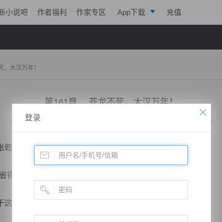
新小说吧
作者福利
作家专区
App下载
充值
逐浪小说
写作助手
不死，大汉万年！
第161章 苍龙不死，大汉万年！
登录
小说：
绝代战神归来
作者：
凌亦航
更新时间：2019-12-29 11:03 字数：2025
张乾冷笑一声
得到时候败坏青龙堂的名誉，我就要去寻药了。”
这种大勇之士，自己还是心存敬意。