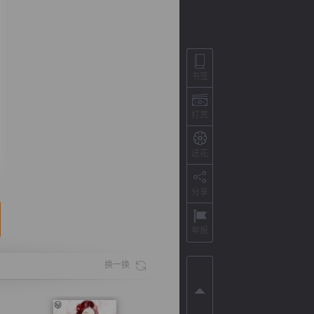
书签
打赏
送花
分享
背
字
宽
滚
举报
换一换