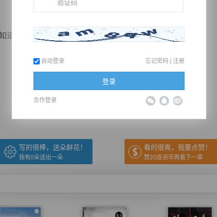
道奋力拼杀，杀的昏天地暗，醒来的时候都不知道自己是...
自动登录
忘记密码
|
注册
推荐在手机上阅读本书
登录
合作登录
上一章
回目录
下一章
（← 快捷键
快捷键→）
写的很棒，送朵鲜花！
看的很爽，我要点赞！
我有
0
朵送出一朵
赞20逐浪币再看下一章