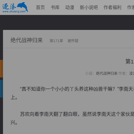
首页
书库
动漫
新小说吧
作者福利
作
绝代战神归来
第171章 被怀疑
第
小说：
绝代战神归来
作者：
凌
“真不知道你一个小小的丫头养这种凶兽干嘛？”李南天
上。
苏欢向着李南天翻了翻白眼，虽然说李南天这个家伙是
兴。