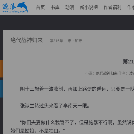
首页
书库
动漫
新小说吧
作者福利
作
绝代战神归来
第215章 难上加难
第2
小说：
绝代战神归来
作者：
凌
阴十三想着一波收割，再加上路途的遥远，只要是一队
张淑兰转过头来看了李南天一眼。
“你们夫妻做什么我管不了，但是施暴不行啊，虽然说你
她们是姑娘，不是牲口。”