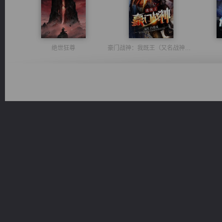
绝世狂尊
豪门战神：我既王（又名战神归来不败神婿修罗战神）
太古神煌
无敌从不死开始