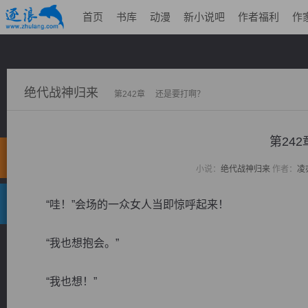
首页
书库
动漫
新小说吧
作者福利
作
绝代战神归来
第242章 还是要打啊？
第24
小说：
绝代战神归来
作者：
凌
“哇！”会场的一众女人当即惊呼起来！
“我也想抱会。”
“我也想！”