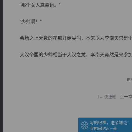
“那个女人真幸运。”
“少帅啊！”
会场之上无数的花痴开始尖叫，本来以为李南天只是个
逐浪小说
大汉帝国的少帅相当于大汉之龙，李南天竟然是来参加她
推
上一
（← 快捷键
写的很棒，送朵鲜花！
我有
0
朵送出一朵