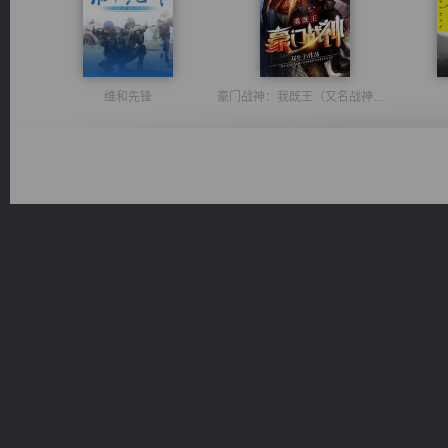
维和先锋
豪门战神：我既王（又名战神归来不败神婿修罗战神）
绝世狂尊
心铸天途
桃运