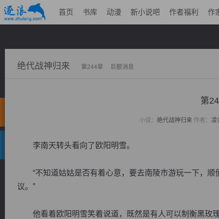
首页
书库
动漫
新小说吧
作者福利
作
绝代战神归来
第244章 巨额消息
第2
小说：
绝代战神归来
作者：
凌
李南天转头看向了欧阳明雪。
“不知道姑姑是否有着心意，要去南陵市游玩一下，顺便
议。”
他看着欧阳明雪笑着说道，既然是有人可以制衡黑玫瑰