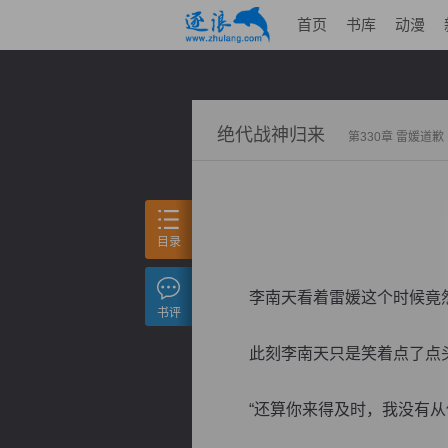
首页
书库
动漫
绝代战神归来
第330章 雷媛道歉
目录
李南天看着雷媛这个时候竟然
书评
此刻李南天只是笑着点了点
“还算你来得及时，我没有从他