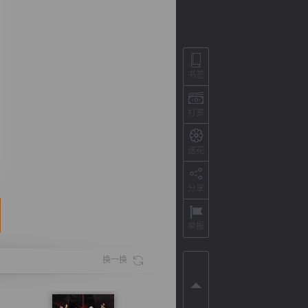
书签
打赏
送花
分享
背
字
宽
滚
举报
换一换