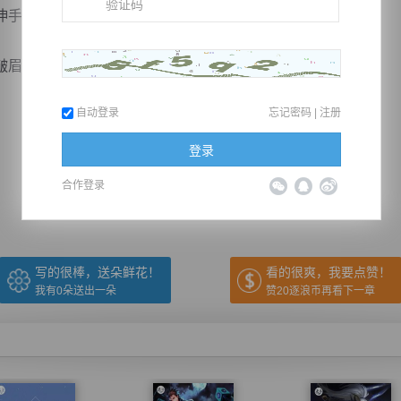
手便是抓住了李佳倩的胳膊向外走去。
，现在的这件事情她...
自动登录
忘记密码
|
注册
推荐在手机上阅读本书
登录
合作登录
上一章
回目录
下一章
（← 快捷键
快捷键→）
写的很棒，送朵鲜花！
看的很爽，我要点赞！
我有
0
朵送出一朵
赞20逐浪币再看下一章