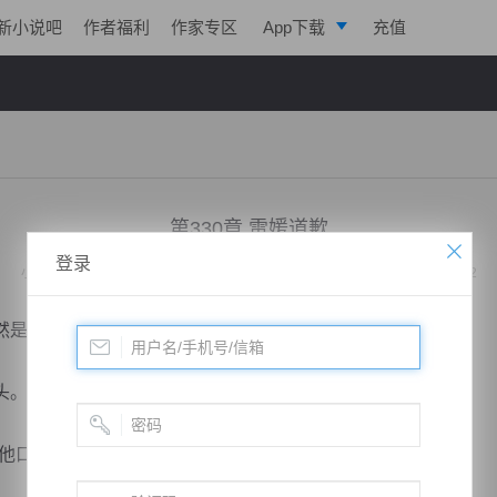
新小说吧
作者福利
作家专区
App下载
充值
逐浪小说
写作助手
第330章 雷媛道歉
登录
小说：
绝代战神归来
作者：
凌亦航
更新时间：2020-02-04 14:02 字数：2022
是出手，为了自己打了那个混账表弟？
头。
口中听到什么东西，既然是如此的话，那么便告辞了。”