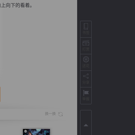
向上向下的看着。
书签
打赏
送花
分享
背
字
宽
滚
举报
换一换