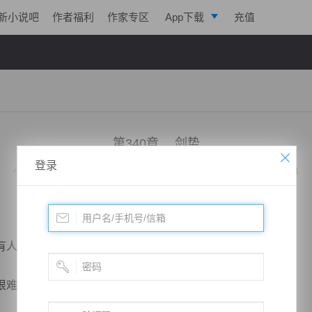
新小说吧
作者福利
作家专区
App下载
充值
逐浪小说
写作助手
第340章 剑势
登录
小说：
绝代战神归来
作者：
凌亦航
更新时间：2020-02-06 12:44 字数：2031
人无兵的空城。
难控制，就算是整个大汉帝国，恐怕要因此倾覆。