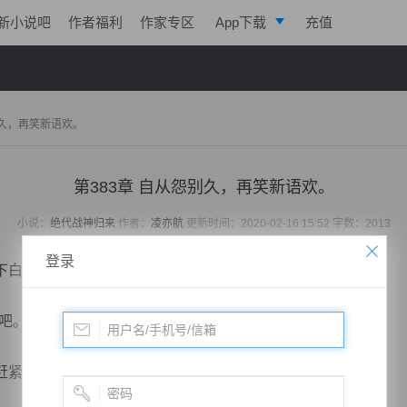
新小说吧
作者福利
作家专区
App下载
充值
逐浪小说
写作助手
别久，再笑新语欢。
第383章 自从怨别久，再笑新语欢。
小说：
绝代战神归来
作者：
凌亦航
更新时间：2020-02-16 15:52 字数：2013
登录
下白眼。
。”她悻悻的撤掉了自己的刀。
紧的拿着一件狐裘大袍给凌月披上。