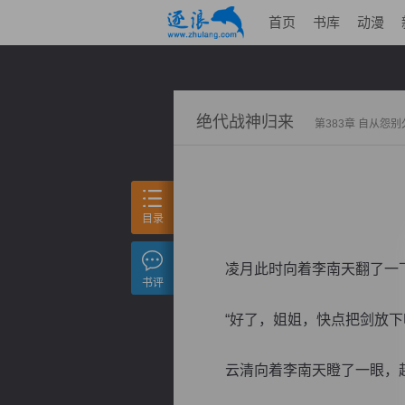
首页
书库
动漫
绝代战神归来
第383章 自从怨
目录
凌月此时向着李南天翻了一
书评
“好了，姐姐，快点把剑放下吧
云清向着李南天瞪了一眼，赶