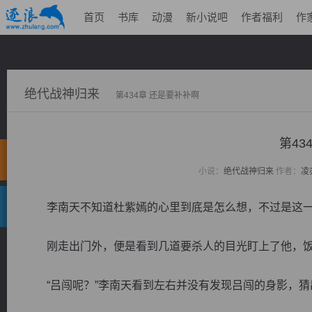
首页
书库
动漫
新小说吧
作者福利
作
绝代战神归来
第434章 还是要补补啊
第43
小说：
绝代战神归来
作者：
凌
李南天不知道杜紫嫣的心里到底是怎么想，不过是这一
刚走出门外，便是看到几道要杀人的目光盯上了他，饭
“吕闯呢？”李南天看到左右并没有发现吕闯的身影，猜