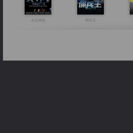
太古神煌
佣兵王
激荡人生
无敌从不死开始
一术镇天
都市之至尊君侯