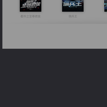
都市之至尊君侯
佣兵王
维和先锋
诸仙天下
风前欲劝春光住
绝世狂尊