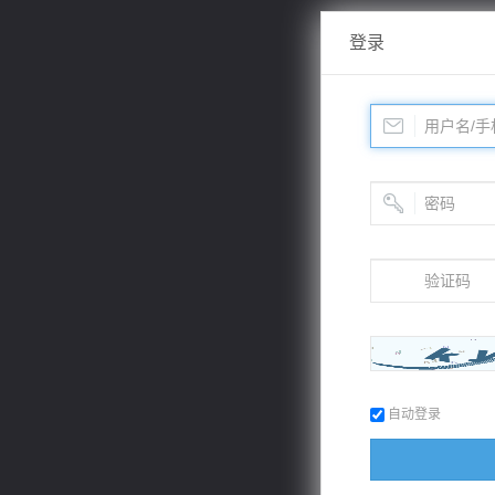
登录
自动登录