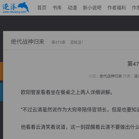
首页
书库
动漫
新小说吧
作者福利
作
绝代战神归来
第473章 混帐话！
第4
小说：
绝代战神归来
作者：
凌
欧阳管家看着坐在餐桌之上两人详细讲解。
“不过云清虽然说作为大宛帝陪侍官领长，但是也要知道
他看着云清笑着说道，这一刻提醒着云清不要做出什么