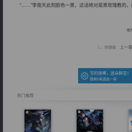
“……”李南天此刻脸色一黑，这话绝对是黑玫瑰教的，而
推
逐浪小说
上一
（← 快捷键
写的很棒，送朵鲜花！
我有
0
朵送出一朵
热门推荐