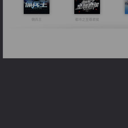
佣兵王
都市之至尊君侯
太古神煌
光明神印
军魂永铸
心铸天途