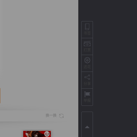
书签
打赏
送花
分享
背
字
宽
滚
举报
换一换