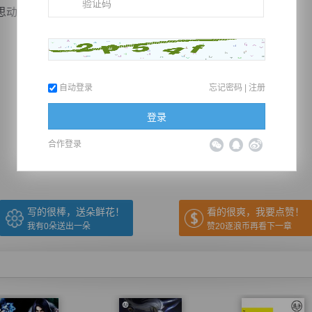
动摇，此时倾笑了一声。
自动登录
忘记密码
|
注册
推荐在手机上阅读本书
登录
合作登录
上一章
回目录
下一章
（← 快捷键
快捷键→）
写的很棒，送朵鲜花！
看的很爽，我要点赞！
我有
0
朵送出一朵
赞20逐浪币再看下一章