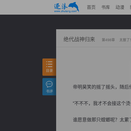
首页
书库
动漫
绝代战神归来
第498章 太狠了
目录
帝明昊笑的摇了摇头，随后他
书评
“不不不，我才不会接这个烫手
谁愿意做那只螳螂呢？太累了