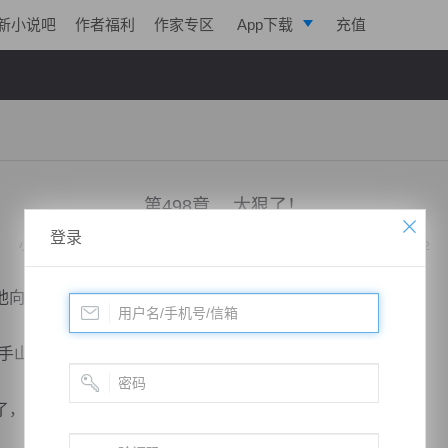
新小说吧
作者福利
作家专区
App下载
充值
逐浪小说
写作助手
！
第498章 太狠了！
登录
小说：
绝代战神归来
作者：
凌亦航
更新时间：2020-03-09 10:16 字数：2012
向后退了一步，用眼睛打量了一下李南天。
山芋。”他感觉到自己的思维混乱，这个时候又拒绝了。
，而且他不是李南天，有脑子没实力，死的更快！