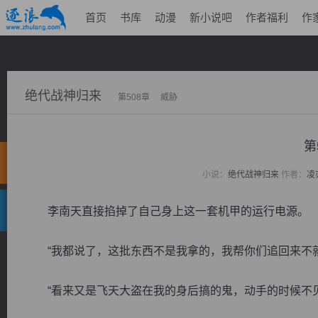
首页
书库
动漫
新小说吧
作者福利
作
绝代战神归来
第508章 威胁
第
小说：
绝代战神归来
作者：
凌
李南天直接掐掉了自己身上这一套机甲的运行电源。
“我都说了，这批东西不是我拿的，我帮你们追回来不就
“看来又是飞天大盗在我的身后搞的鬼，动手的时候不见