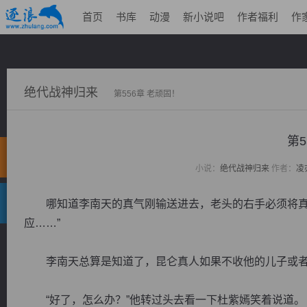
首页
书库
动漫
新小说吧
作者福利
作
绝代战神归来
第556章 老顽固！
第5
小说：
绝代战神归来
作者：
凌
哪知道李南天的真气刚输送进去，老头的右手必须将真气
应……”
李南天总算是知道了，昆仑真人如果不收他的儿子或者
“好了，怎么办？”他转过头去看一下杜紫嫣笑着说道。