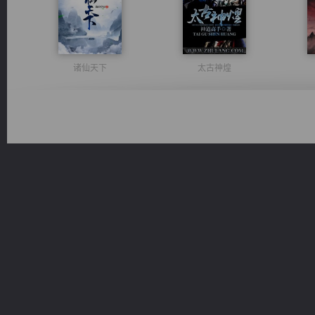
诸仙天下
太古神煌
心铸天途
豪门战神：我既王（又名战神归来不败神婿修罗战神）