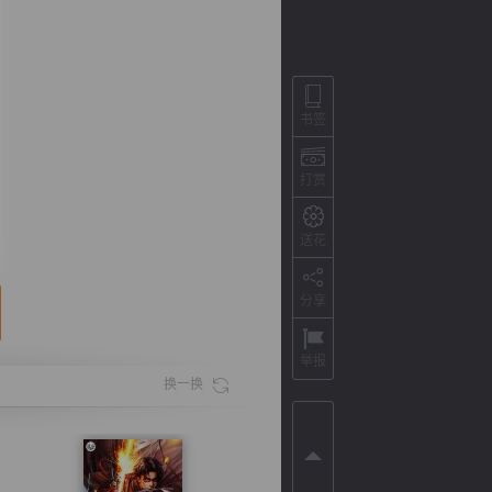
书签
打赏
送花
分享
背
字
宽
滚
举报
换一换