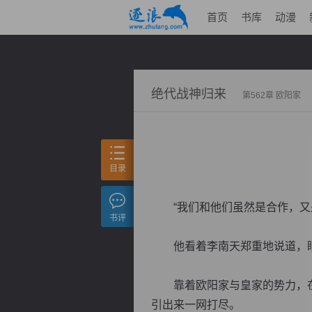
首页
书库
动漫
绝代战神归来
第562章 欧阳家
目录
“我们和他们虽然是合作，又是
书评
他看着李南天郑重地说道，眼
靠着欧阳家与皇家的势力，在
引出来一网打尽。