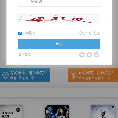
自动登录
忘记密码
|
注册
推荐在手机上阅读本书
登录
上一章
回目录
下一章
（← 快捷键
快捷键→）
合作登录
写的很棒，送朵鲜花！
看的很爽，我要点赞！
我有
0
朵送出一朵
赞20逐浪币再看下一章