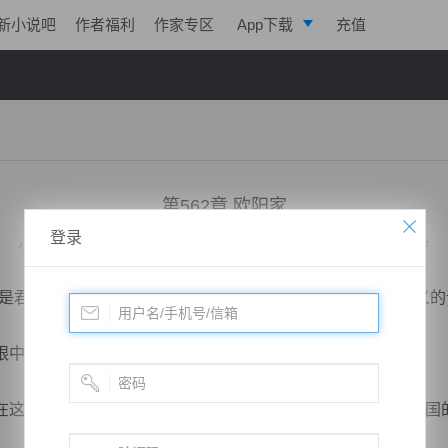
新小说吧
作者福利
作家专区
App下载
充值
逐浪小说
写作助手
第562章 欧阳家
登录
小说：
绝代战神归来
作者：
凌亦航
更新时间：2020-03-20 12:36 字数：2027
君臣关系，而且你和欧阳家的关系不菲，可是如果临时起义的
中闪过了一丝的严肃！
这个城中把持着大局，龙家和雷家没有出手，这就是其他家国