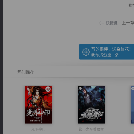
推
上一
（← 快捷键
逐浪小说
写的很棒，送朵鲜花！
我有
0
朵送出一朵
热门推荐
光明神印
都市之至尊君侯