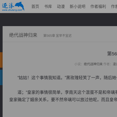
首页
书库
动漫
新小说吧
作者福利
作
绝代战神归来
第565章 宜早不宜迟
第5
小说：
绝代战神归来
作者：
凌
“姑姑！这个事情我知道。”黑玫瑰轻笑了一声，随后她
道；“皇家的事情很简单，李南天这个混蛋不是和帝璃有
皇家确定了姻亲关系，要不然帝璃可以放过他呢，而且皇帝