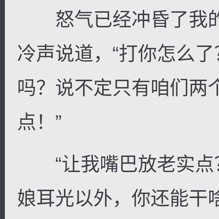
怒气已经冲昏了我的
冷声说道，“打你怎么
逐浪小说
吗？说不定只有咱们两
点！”
“让我嘴巴放老实点
娘耳光以外，你还能干