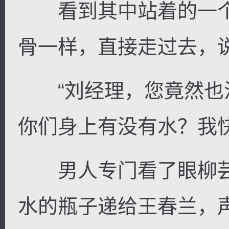
看到其中站着的一个
骨一样，直接走过去，
“刘经理，您竟然也
你们身上有没有水？我快
男人专门看了眼柳芸
水的瓶子递给王春兰，