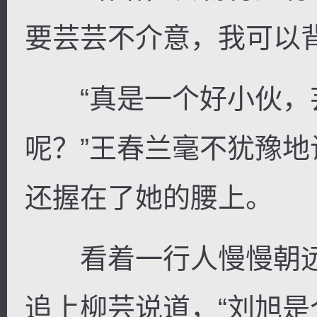
要芸芸不介意，我可以背
“真是一个好小伙，
呢？”王春兰毫不犹豫
还握在了她的腰上。
看着一行人慢慢朝远
追上柳芸说道，“刘旭