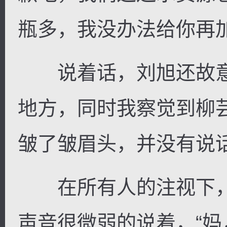
瓶多，我没办法给你再
说着话，刘旭还故意
地方，同时我察觉到柳
皱了皱眉头，并没有说
在所有人的注视下，
声音很微弱的说着，“