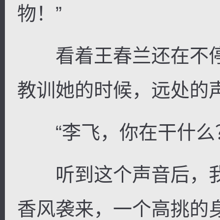
物！”
看着王春兰还在不停
教训她的时候，远处的
“李飞，你在干什么
听到这个声音后，我
香风袭来，一个高挑的