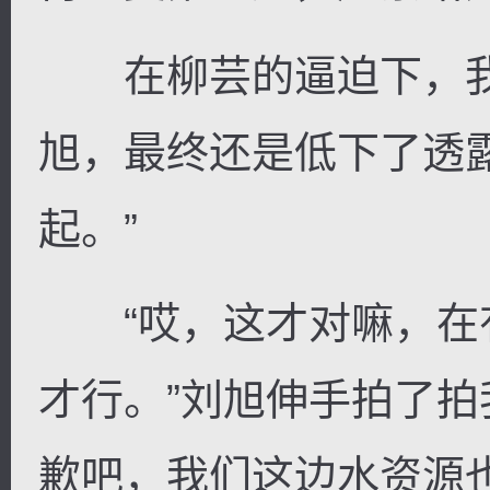
在柳芸的逼迫下，我
旭，最终还是低下了透
起。”
“哎，这才对嘛，在
才行。”刘旭伸手拍了拍
歉吧，我们这边水资源