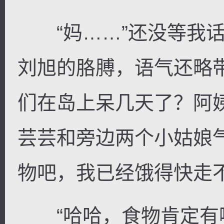
“妈……”还没等我话
刘旭的胳膊，语气还略
们在岛上呆几天了？阿
芸芸和旁边两个小姑娘
物吧，我已经饿得快走不
“哈哈，食物肯定有