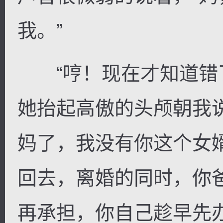
我。”
“哼！现在才知道错了
她抬起高傲的头颅朝我
妈了，我没有你这个女
回去，离婚的同时，你
再承担，你自己趁早先办