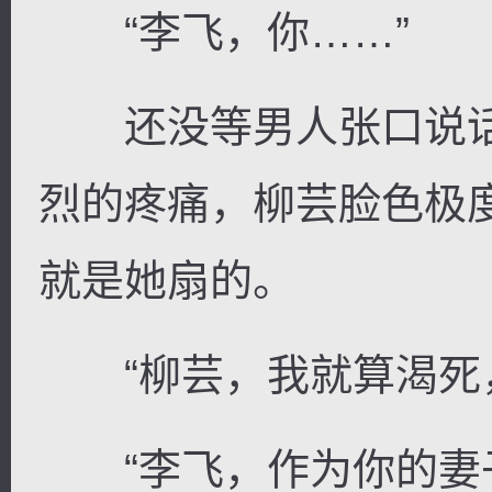
“李飞，你……”
还没等男人张口说话
烈的疼痛，柳芸脸色极
就是她扇的。
“柳芸，我就算渴死，
“李飞，作为你的妻子