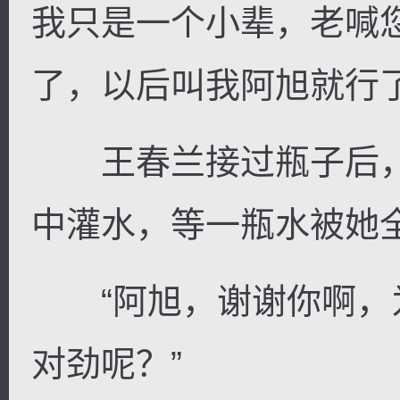
我只是一个小辈，老喊
了，以后叫我阿旭就行了
王春兰接过瓶子后，
中灌水，等一瓶水被她
“阿旭，谢谢你啊，
对劲呢？”