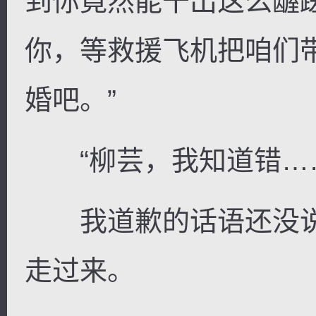
到你竟然能干出这么龌
你，等救援飞机把咱们
婚吧。”
“柳芸，我知道错…
我道歉的话语还没说
走过来。