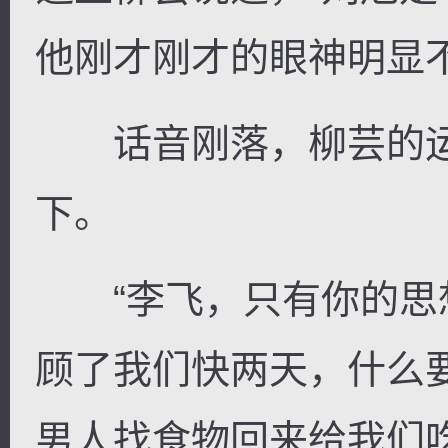
他刚才刚才的眼神明显不
话音刚落，柳芸的运
下。
“李飞，只有你的思
顾了我们快两天，什么
男人找食物回来给我们