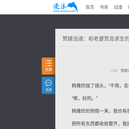
首页
书库
动漫
赘婿当道：和老婆荒岛求生
目录
小说：
赘婿
韩雅欣摇了摇头，“不用，走慢
书评
“嗯，好的。”
韩雅欣的例假一来，我也有些
把所有东西都收拾整齐，我扶