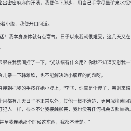
泌出密密麻麻的汗渍，我便停下脚步，用自己手掌尽量矿泉水瓶
着小腹，我便开口问道。
！我本身身体就有点寒气，日子以来我就很难受，这几天又在
”
在我腰间捏了一下，“光认错有什么用？你就不知道安慰我一
儿亲一下韩雅欣，也不能解决她小腹疼的问题呀。
朝把我的手按在她小腹上，“李飞，你真是个傻子，芸姐来姨
月都有几天日子不正常以外，其他一概不清楚，更何况柳芸回
盯犯人一样，根本不让我接触柳芸，我也没有任何机会去照顾她
至我连她那个时候这东西，我都不清楚。”