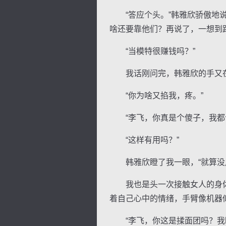
“答应个头。”韩雅欣骄傲地说
啥还要靠他们？再说了，一想到
“当模特很赚钱吗？”
我话刚问完，韩雅欣的手又在
“你为啥又掐我，疼。”
“李飞，你真是个傻子，我都让
“这样有用吗？”
韩雅欣瞪了我一眼，“就算没用
我也是头一次接触女人的身体
着自己心中的情绪，手臂像机器
“李飞，你这是揉面团吗？我昨