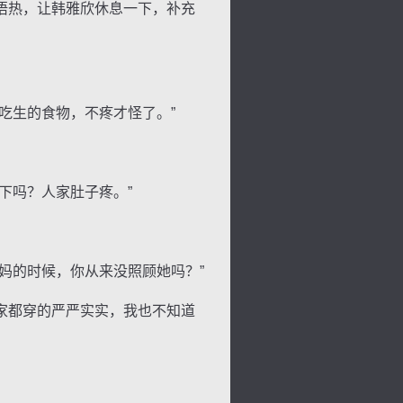
捂热，让韩雅欣休息一下，补充
吃生的食物，不疼才怪了。”
下吗？人家肚子疼。”
背
字
宽
滚
妈的时候，你从来没照顾她吗？”
家都穿的严严实实，我也不知道
。