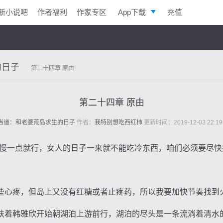
新小说吧
作者福利
作家专区
App下载
充值
逐浪小说
写作助手
的日子
第二十四章 原由
第二十四章 原由
当道：和老婆荒岛求生的日子
作者：
我特别想吃西红柿
更新时间：2019-12-03 22:1
一点就行，女人的日子一来就不能吃冷东西，咱们必须要尽快
心疼，但岛上又没有红糖或者止疼药，所以我要加快节奏找到
着韩雅欣开始朝湖泊上游前行，湖泊的尽头是一条流淌着清水