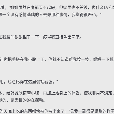
着，“姐姐虽然在魔都买不起房，但家里也不差钱，像什么LV和
跟一个没有感情基础的人去做那种事情，我觉得很恶心。”
我腰间狠狠捏了一下，疼得我直接叫出声来。
你把手搭在我小腹上了，你就不知道帮我按一按，缓解一下我
，也总比你在这里傻站着强。”
，给韩雅欣按摩小腹，再加上她身上的体香，使我非常不淡定
似的，毫无目的的在摆动。
天晚上吃的东西都快被你按出来了。”见我一副很是紧张的样