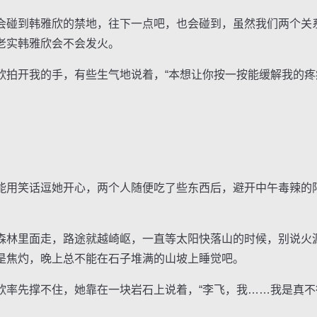
碰到韩雅欣的禁地，往下一点吧，也会碰到，虽然我们两个关
老实韩雅欣会不会发火。
开我的手，有些生气地说着，“本想让你按一按能缓解我的疼
用笑话逗她开心，两个人随便吃了些东西后，避开中午毒辣的
林里面走，路途就越崎岖，一直等太阳快落山的时候，别说火
是焦灼，晚上总不能在石子堆满的山坡上睡觉吧。
先撑不住，她靠在一块岩石上说着，“李飞，我……我是真不