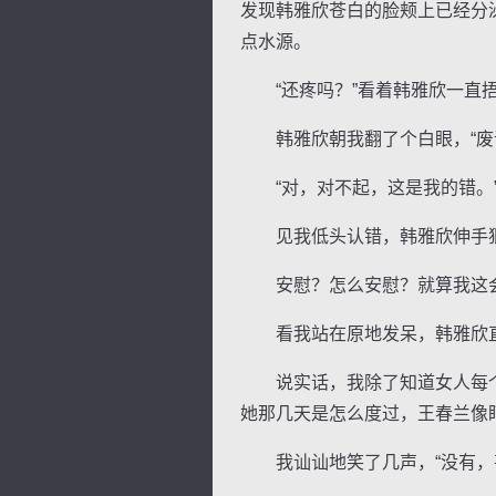
发现韩雅欣苍白的脸颊上已经分
点水源。
“还疼吗？”看着韩雅欣一直捂
韩雅欣朝我翻了个白眼，“废话
逐浪小说
“对，对不起，这是我的错。
见我低头认错，韩雅欣伸手狠狠
安慰？怎么安慰？就算我这会
看我站在原地发呆，韩雅欣直接
说实话，我除了知道女人每个
她那几天是怎么度过，王春兰像
我讪讪地笑了几声，“没有，甚