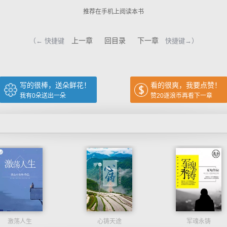
推荐在手机上阅读本书
上一章
回目录
下一章
（← 快捷键
快捷键→）
写的很棒，送朵鲜花！
看的很爽，我要点赞！
我有
0
朵送出一朵
赞20逐浪币再看下一章
激荡人生
心铸天途
军魂永铸