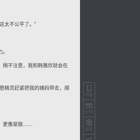
这太不公平了。”
力。
，稍不注意，我和韩雅欣就会在
愿精灵赶紧把我的姨妈带走，顺
书签
打赏
，更像是狼……
送花