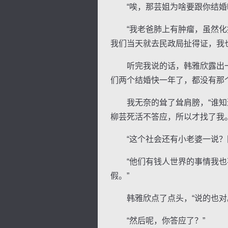
“唉，那芸姐为啥要跟你结婚呢
“我老爸肺上有肿瘤，虽然化疗
我们当天就去民政局扯得证，我
听完我说的话，韩雅欣露出一抹
们两个结婚快一年了，都没有那个
我无奈的耸了耸肩膀，“谁知道
柳芸死活不答应，所以才找了我。
“这个社会还有小老婆一说？国
“他们有钱人世界的事情我也不
假。”
韩雅欣点了点头，“说的也对。
“然后呢，你答应了？”