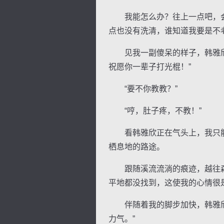
我能怎么办？往上一点吧，会
点也没有洗清，谁知道我要是不
见我一副傻呆的样子，韩雅欣拍
祝愿你一辈子打光棍！”
“要不你教教？”
“哼，肚子疼，不教！”
看韩雅欣正在气头上，我只能
栖息地的路途。
跟随溪流流淌的痕迹，越往森
平地都没找到，这使我的心情很
伴随着我的脚步加快，韩雅欣率
力气。”