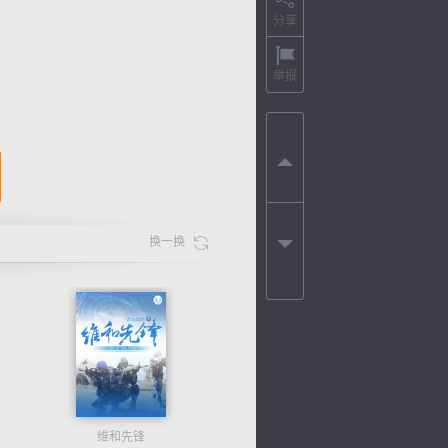
分享
举报
换一换
维和先锋
色