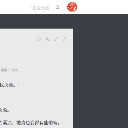
立即登录
9 字数：2031
找火源。”
火源。
的溪流，地势也变得有些峻峭，