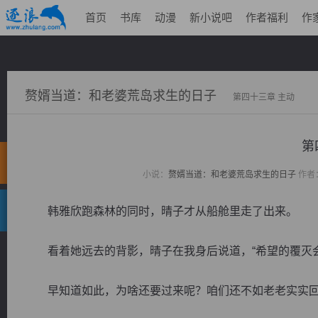
首页
书库
动漫
新小说吧
作者福利
作
赘婿当道：和老婆荒岛求生的日子
第四十三章 主动
第
小说：
赘婿当道：和老婆荒岛求生的日子
作者
韩雅欣跑森林的同时，晴子才从船舱里走了出来。
看着她远去的背影，晴子在我身后说道，“希望的覆灭会
早知道如此，为啥还要过来呢？咱们还不如老老实实回