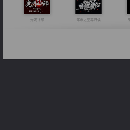
光明神印
都市之至尊君侯
军魂永铸
心铸天途
维和先锋
太古神煌