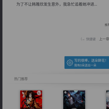
为了不让韩雅欣发生意外，我急忙追着她冲进...
推
逐浪小说
上一
（← 快捷键
写的很棒，送朵鲜花！
我有
0
朵送出一朵
热门推荐