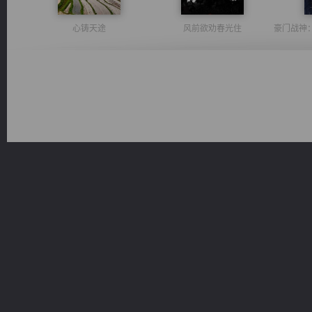
心铸天途
风前欲劝春光住
绝世狂尊
光明神印
激荡人生
都市之至尊君侯
桃运