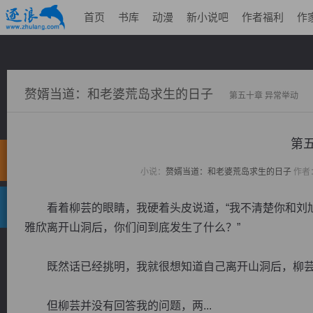
首页
书库
动漫
新小说吧
作者福利
作
赘婿当道：和老婆荒岛求生的日子
第五十章 异常举动
第
小说：
赘婿当道：和老婆荒岛求生的日子
作者
看着柳芸的眼睛，我硬着头皮说道，“我不清楚你和刘旭
雅欣离开山洞后，你们间到底发生了什么？”
既然话已经挑明，我就很想知道自己离开山洞后，柳芸
但柳芸并没有回答我的问题，两...