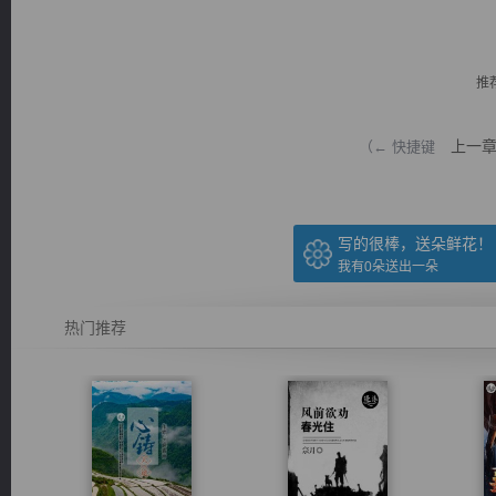
推
上一
（← 快捷键
逐浪小说
写的很棒，送朵鲜花！
我有
0
朵送出一朵
热门推荐