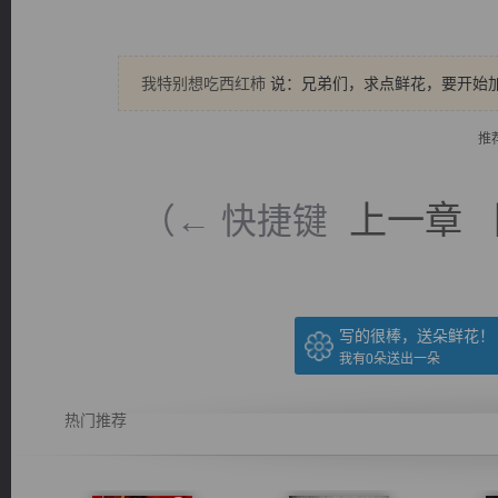
我特别想吃西红柿
说：兄弟们，求点鲜花，要开始
推
逐浪小说
上一章
（← 快捷键
写的很棒，送朵鲜花！
我有
0
朵送出一朵
热门推荐