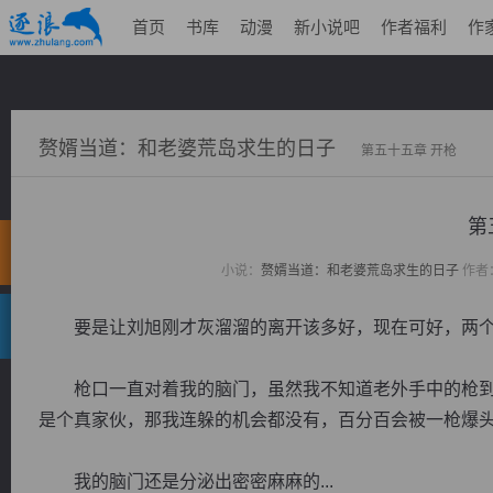
首页
书库
动漫
新小说吧
作者福利
作
赘婿当道：和老婆荒岛求生的日子
第五十五章 开枪
第
小说：
赘婿当道：和老婆荒岛求生的日子
作者
要是让刘旭刚才灰溜溜的离开该多好，现在可好，两个
枪口一直对着我的脑门，虽然我不知道老外手中的枪到
是个真家伙，那我连躲的机会都没有，百分百会被一枪爆
我的脑门还是分泌出密密麻麻的...