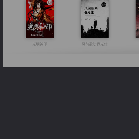
光明神印
风前欲劝春光住
维和先锋
都市之至尊君侯