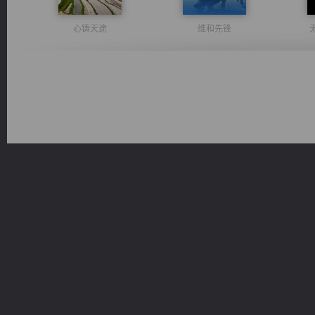
心铸天途
维和先锋
桃运无双：我的极品老婆
风前欲劝春光住
诸仙天下
太古神煌