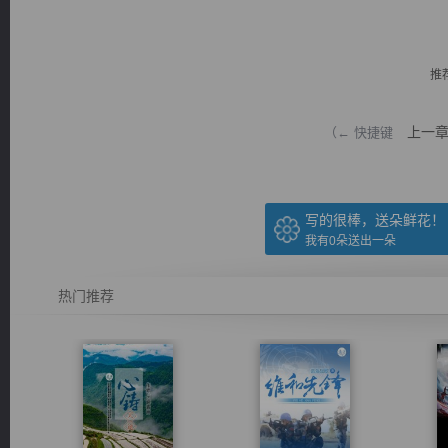
推
上一
（← 快捷键
逐浪小说
写的很棒，送朵鲜花！
我有
0
朵送出一朵
热门推荐