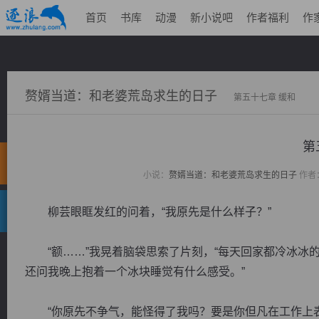
首页
书库
动漫
新小说吧
作者福利
作
赘婿当道：和老婆荒岛求生的日子
第五十七章 缓和
第
小说：
赘婿当道：和老婆荒岛求生的日子
作者
柳芸眼眶发红的问着，“我原先是什么样子？”
“额……”我晃着脑袋思索了片刻，“每天回家都冷冰冰
还问我晚上抱着一个冰块睡觉有什么感受。”
“你原先不争气，能怪得了我吗？要是你但凡在工作上表现