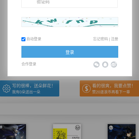
自动登录
忘记密码
|
注册
推荐在手机上阅读本书
登录
上一章
回目录
下一章
（← 快捷键
快捷键→）
合作登录
写的很棒，送朵鲜花！
看的很爽，我要点赞！
我有
0
朵送出一朵
赞20逐浪币再看下一章