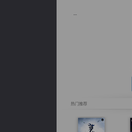
...
逐浪小说
热门推荐