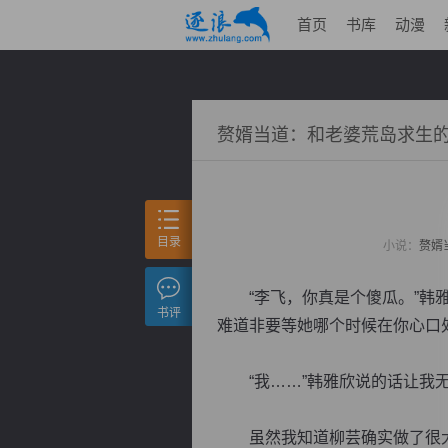
首页
书库
动漫
赘婿当道：和老婆荒岛求生
目录
小说：
赘婿
“李飞，你真是个傻瓜。”韩雅
书评
难道非要等她哪个时候在你心口
“我……”韩雅欣说的话让我
虽然我知道柳芸确实做了很大