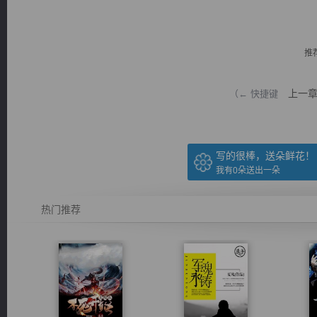
推
上一
（← 快捷键
逐浪小说
写的很棒，送朵鲜花！
我有
0
朵送出一朵
热门推荐