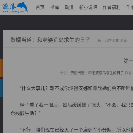
首页
书库
动漫
新小说吧
作者福利
作
赘婿当道：和老婆荒岛求生的日子
第一百六十章 洗澡
第
小说：
赘婿当道：和老婆荒岛求生的日子
作者
“什么大事儿？难不成你觉得安娜和雅欣她们会不听咱们
晴子看了我一眼后，然后缓缓摇了摇头，“不会，我只是
仓残骸生活？”
“不行，咱们现在已经灭了一个雇佣军小分队，所以他们肯