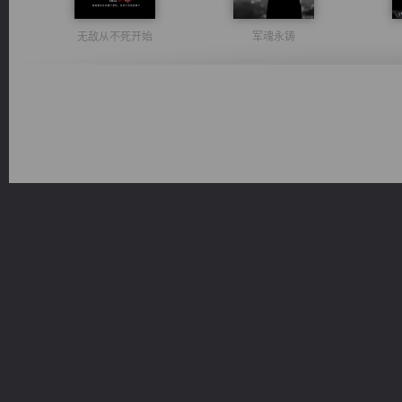
无敌从不死开始
军魂永铸
维和先锋
诸仙天下
心铸天途
光明神印