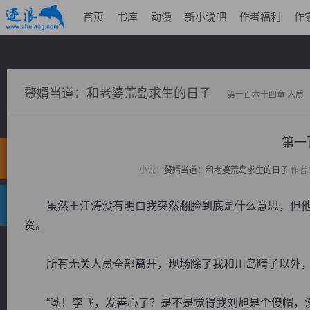
首页
书库
动漫
新小说吧
作者福利
作
赘婿当道：和老婆荒岛求生的日子
第一百六十四章 人质
第一
小说：
赘婿当道：和老婆荒岛求生的日子
作者
虽然王江涛没有明白我突然翻脸到底是什么意思，但他
资。
所有无关人员全部离开，现场除了我和川岛晴子以外，
“呦！李飞，发善心了？是不是觉得我刘旭是个傻帽，没有