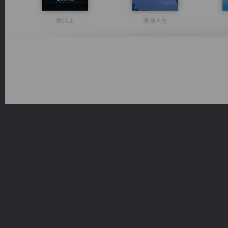
佣兵王
激荡人生
心铸天途
豪门战神：我既王（又名战神归来不败神婿修罗战神）
绝世狂尊
风前欲劝春光住
桃运