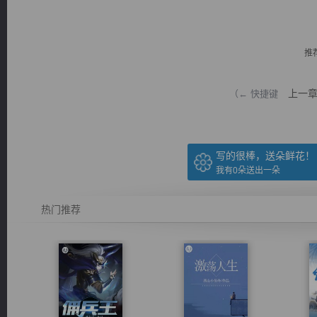
推
上一
（← 快捷键
逐浪小说
写的很棒，送朵鲜花！
我有
0
朵送出一朵
热门推荐