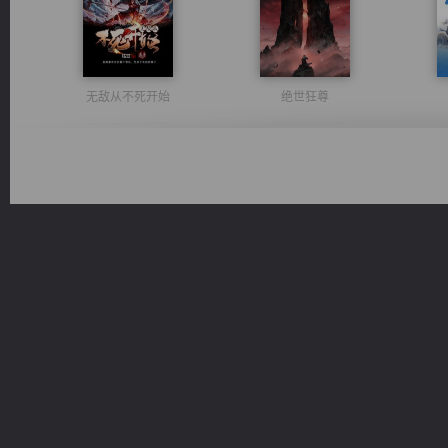
无敌从不死开始
绝世狂尊
太古神煌
豪门战神：我既王（又名战神归来不败神婿修罗战神）