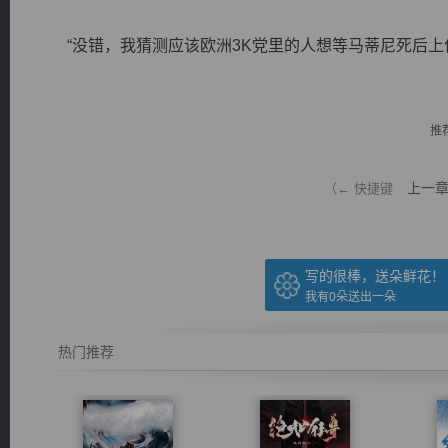
“没错，我猜测应该欧洲3K党里的人想等马蒂尼死后上位
推
逐浪小说
上一
（← 快捷键
写的很棒，送朵鲜花！
我有
0
朵送出一朵
热门推荐