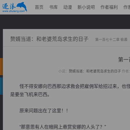
首页
书库
动漫
新小说吧
作者福利
作
赘婿当道：和老婆荒岛求生的日子
第一百七十二章 偷袭
第一
小说：
赘婿当道：和老婆荒岛求生的日子
作者
怪不得安娜向巴西那边求救会把雇佣军给招过来，也怪
是要坐飞机来巴西。
原来问题出在了这里！！
“那意思有人在暗网上悬赏安娜的人头了？”