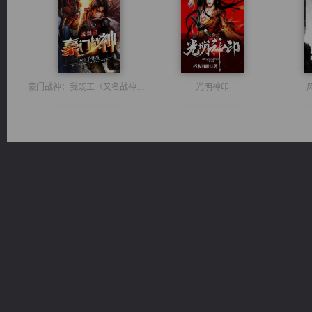
豪门战神：我既王（又名战神归来不败神婿修罗战神）
光明神印
诸仙天下
激荡人生