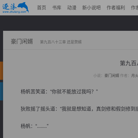
首页
书库
动漫
新小说吧
作者福利
作
豪门闲婿
第九百八十三章 还是赘婿
第九百
小说：
豪门闲婿
作者：
月
杨帆苦笑道：“你就不能放过我吗？”
狄败摇了摇头道：“我就是想知道，真剑修和假剑修到底
杨帆：“........”