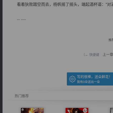
看着狄败踏空而去，杨帆摇了摇头，端起酒杯道：“对酒当歌，
... .....
逐浪小说
推
上一
（← 快捷键
写的很棒，送朵鲜花！
我有
0
朵送出一朵
热门推荐