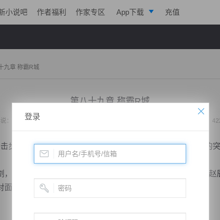
新小说吧
作者福利
作家专区
App下载
充值
逐浪小说
写作助手
十九章 称霸R城
第八十九章 称霸R城
登录
小说：
绝地求生直播升级系统
作者：
入夜流云
更新时间：2020-03-18 18:50 字数：42
击步枪单点击倒了田飞，迫使君明去扶人，这是赵辰最需要的
，如果君明没有选择去扶人，而是守着赵辰这个方向，那么赵
对面就算探头阻止赵辰也没多少机会开枪。