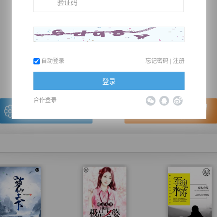
推荐在手机上阅读本书
自动登录
忘记密码
|
注册
上一章
回目录
下一章
（← 快捷键
快捷键→）
登录
合作登录
写的很棒，送朵鲜花！
看的很爽，我要点赞！
我有
0
朵送出一朵
赞20逐浪币再看下一章