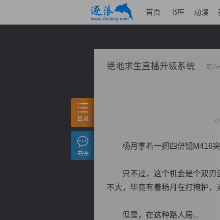
首页
书库
动漫
绝地求生直播升级系统
第八
目录
杨月拿着一把四倍镜M416突
书评
只不过，这个机会是个双刃剑
不大，毕竟有着杨月在打掩护，
但是，在这种路人局...