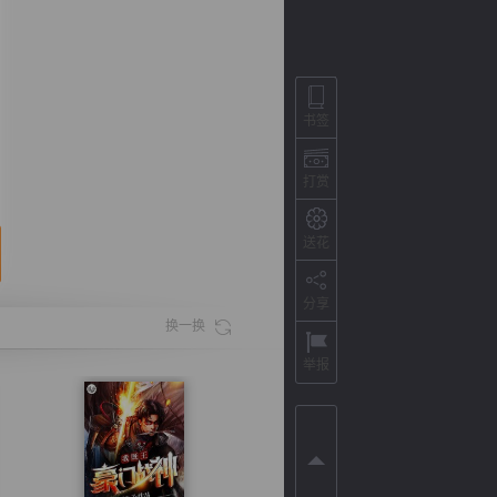
书签
打赏
送花
分享
背
字
宽
滚
换一换
举报