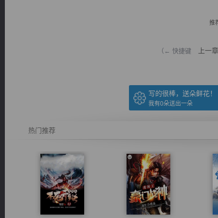
推
上一
（← 快捷键
逐浪小说
写的很棒，送朵鲜花！
我有
0
朵送出一朵
热门推荐