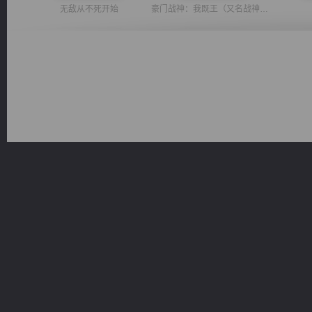
无敌从不死开始
豪门战神：我既王（又名战神归来不败神婿修罗战神）
桃运无双：我的极品老婆
风前欲劝春光住
绝世狂尊
一术镇天