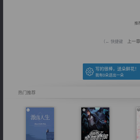
推
上一
（← 快捷键
逐浪小说
写的很棒，送朵鲜花！
我有
0
朵送出一朵
热门推荐