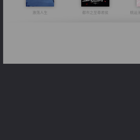
激荡人生
都市之至尊君侯
桃运
风前欲劝春光住
诸仙天下
维和先锋
一术镇天