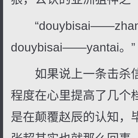
“douybisai——zh
douybisai——yantai。”
如果说上一条击杀信
程度在心里提高了几个
是在颠覆赵辰的认知，