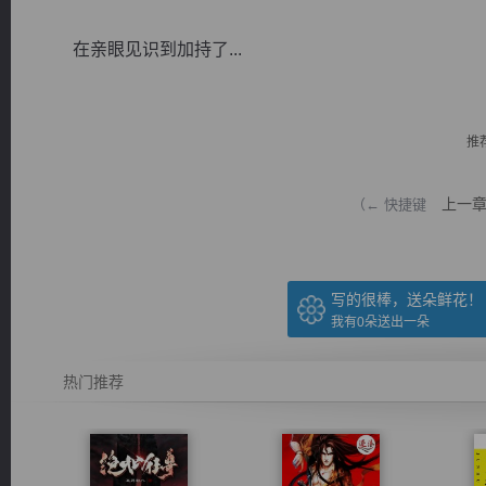
在亲眼见识到加持了...
推
逐浪小说
上一
（← 快捷键
写的很棒，送朵鲜花！
我有
0
朵送出一朵
热门推荐