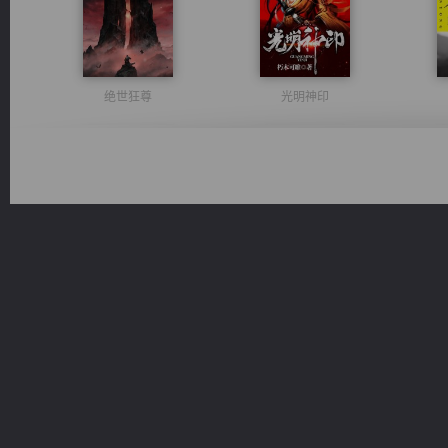
绝世狂尊
光明神印
维和先锋
桃运无双：我的极品老婆